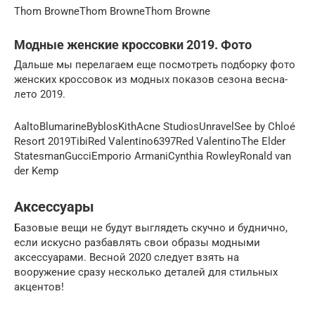
Thom BrowneThom BrowneThom Browne
Модные женские кроссовки 2019. Фото
Дальше мы перелагаем еще посмотреть подборку фото
женских кроссовок из модных показов сезона весна-
лето 2019.
AaltoBlumarineByblosKithAcne StudiosUnravelSee by Chloé
Resort 2019TibiRed Valentino6397Red ValentinoThe Elder
StatesmanGucciEmporio ArmaniCynthia RowleyRonald van
der Kemp
Аксессуары
Базовые вещи не будут выглядеть скучно и буднично,
если искусно разбавлять свои образы модными
аксессуарами. Весной 2020 следует взять на
вооружение сразу несколько деталей для стильных
акцентов!