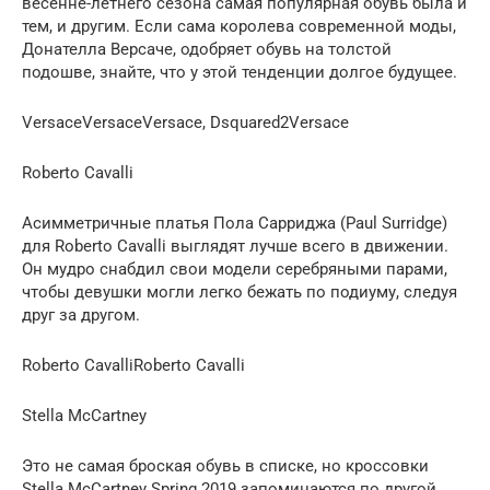
весенне-летнего сезона самая популярная обувь была и
тем, и другим. Если сама королева современной моды,
Донателла Версаче, одобряет обувь на толстой
подошве, знайте, что у этой тенденции долгое будущее.
VersaceVersaceVersace, Dsquared2Versace
Roberto Cavalli
Асимметричные платья Пола Сарриджа (Paul Surridge)
для Roberto Cavalli выглядят лучше всего в движении.
Он мудро снабдил свои модели серебряными парами,
чтобы девушки могли легко бежать по подиуму, следуя
друг за другом.
Roberto CavalliRoberto Cavalli
Stella McCartney
Это не самая броская обувь в списке, но кроссовки
Stella McCartney Spring 2019 запоминаются по другой