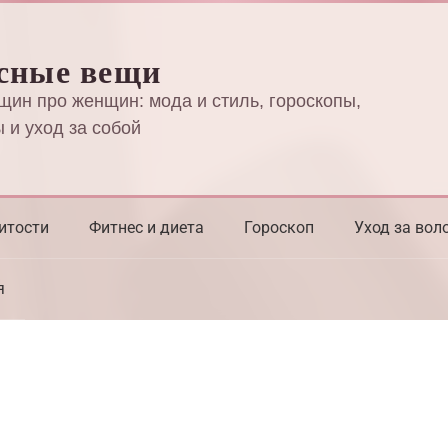
сные вещи
щин про женщин: мода и стиль, гороскопы,
 и уход за собой
итости
Фитнес и диета
Гороскоп
Уход за вол
я