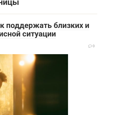
аницы
ак поддержать близких и
зисной ситуации
0