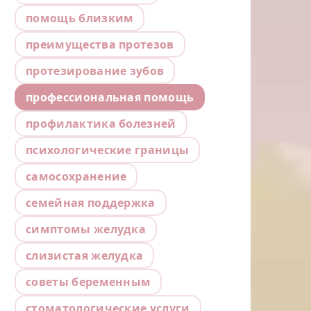
помощь близким
преимущества протезов
протезирование зубов
профессиональная помощь
профилактика болезней
психологические границы
самосохранение
семейная поддержка
симптомы желудка
слизистая желудка
советы беременным
стоматологические услуги