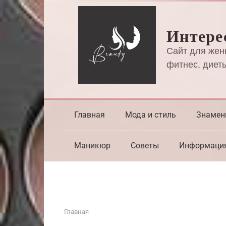
Перейти
к
Интере
контенту
Сайт для жен
фитнес, диеты
Главная
Мода и стиль
Знамен
Маникюр
Советы
Информаци
Главная