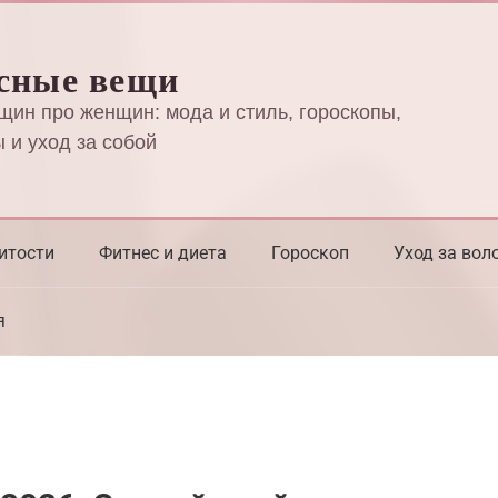
сные вещи
щин про женщин: мода и стиль, гороскопы,
 и уход за собой
итости
Фитнес и диета
Гороскоп
Уход за вол
я