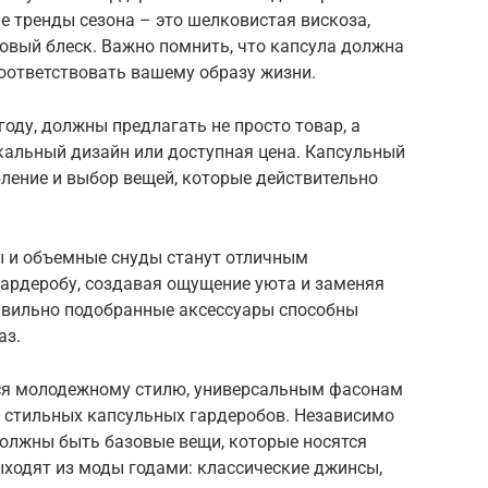
ые тренды сезона – это шелковистая вискоза,
вый блеск. Важно помнить, что капсула должна
оответствовать вашему образу жизни.
году, должны предлагать не просто товар, а
никальный дизайн или доступная цена. Капсульный
бление и выбор вещей, которые действительно
ы и объемные снуды станут отличным
ардеробу, создавая ощущение уюта и заменяя
авильно подобранные аксессуары способны
аз.
тся молодежному стилю, универсальным фасонам
 стильных капсульных гардеробов. Независимо
должны быть базовые вещи, которые носятся
выходят из моды годами: классические джинсы,