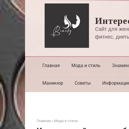
Перейти
к
Интере
контенту
Сайт для жен
фитнес, диеты
Главная
Мода и стиль
Знамен
Маникюр
Советы
Информаци
Главная
»
Мода и стиль