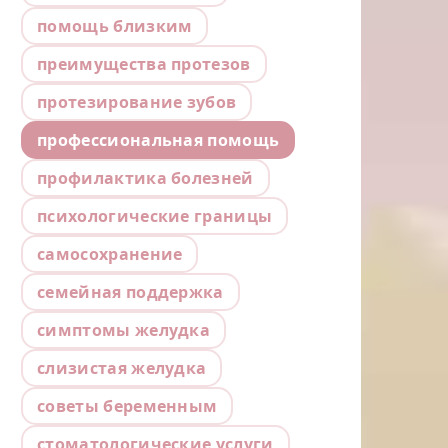
помощь близким
преимущества протезов
протезирование зубов
профессиональная помощь
профилактика болезней
психологические границы
самосохранение
семейная поддержка
симптомы желудка
слизистая желудка
советы беременным
стоматологические услуги