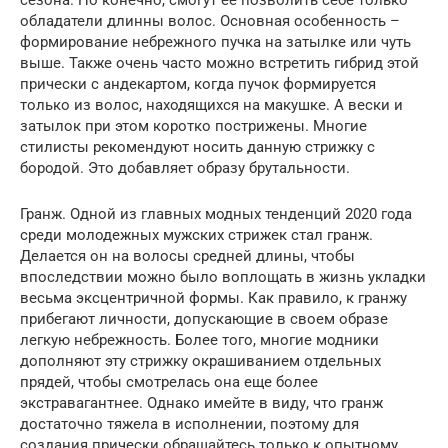
сезона. Но конечно, смогут ее позволить себе только
обладатели длинны волос. Основная особенность –
формирование небрежного пучка на затылке или чуть
выше. Также очень часто можно встретить гибрид этой
прически с андекартом, когда пучок формируется
только из волос, находящихся на макушке. А вески и
затылок при этом коротко пострижены. Многие
стилисты рекомендуют носить данную стрижку с
бородой. Это добавляет образу брутальности.
Гранж. Одной из главных модных тенденций 2020 года
среди молодежных мужских стрижек стал гранж.
Делается он на волосы средней длины, чтобы
впоследствии можно было воплощать в жизнь укладки
весьма эксцентричной формы. Как правило, к гранжу
прибегают личности, допускающие в своем образе
легкую небрежность. Более того, многие модники
дополняют эту стрижку окрашиванием отдельных
прядей, чтобы смотрелась она еще более
экстравагантнее. Однако имейте в виду, что гранж
достаточно тяжела в исполнении, поэтому для
создания прически обращайтесь только к опытному