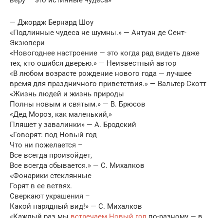
— Джордж Бернард Шоу
«Подлинные чудеса не шумны.» — Антуан де Сент-
Экзюпери
«Новогоднее настроение — это когда рад видеть даже
тех, кто ошибся дверью.» — Неизвестный автор
«В любом возрасте рождение нового года — лучшее
время для праздничного приветствия.» — Вальтер Скотт
«Жизнь людей и жизнь природы
Полны новым и святым.» — В. Брюсов
«Дед Мороз, как маленький,»
Пляшет у завалинки» — А. Бродский
«Говорят: под Новый год
Что ни пожелается –
Все всегда произойдет,
Все всегда сбывается.» — С. Михалков
«Фонарики стеклянные
Горят в ее ветвях.
Сверкают украшения –
Какой нарядный вид!» — С. Михалков
«Каждый раз мы
встречаем Новый год
по-разному — в