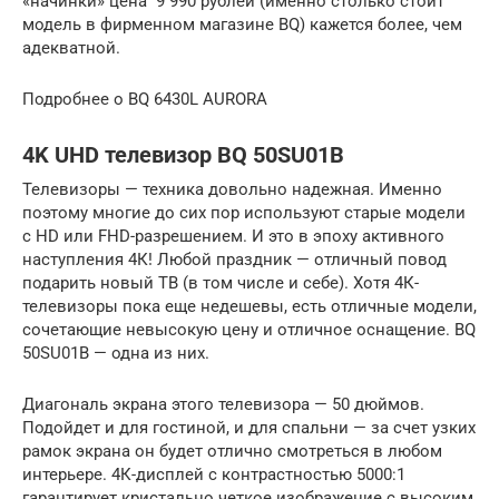
«начинки» цена 9 990 рублей (именно столько стоит
модель в фирменном магазине BQ) кажется более, чем
адекватной.
Подробнее о BQ 6430L AURORA
4K UHD телевизор BQ 50SU01B
Телевизоры — техника довольно надежная. Именно
поэтому многие до сих пор используют старые модели
с HD или FHD-разрешением. И это в эпоху активного
наступления 4К! Любой праздник — отличный повод
подарить новый ТВ (в том числе и себе). Хотя 4К-
телевизоры пока еще недешевы, есть отличные модели,
сочетающие невысокую цену и отличное оснащение. BQ
50SU01B — одна из них.
Диагональ экрана этого телевизора — 50 дюймов.
Подойдет и для гостиной, и для спальни — за счет узких
рамок экрана он будет отлично смотреться в любом
интерьере. 4К-дисплей с контрастностью 5000:1
гарантирует кристально четкое изображение с высоким