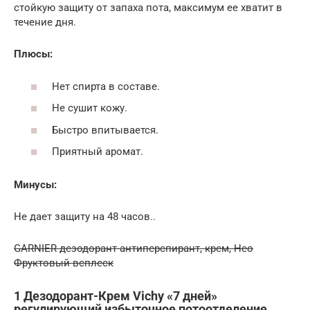
стойкую защиту от запаха пота, максимум ее хватит в
течение дня.
Плюсы:
Нет спирта в составе.
Не сушит кожу.
Быстро впитывается.
Приятный аромат.
Минусы:
Не дает защиту на 48 часов..
GARNIER дезодорант-антиперспирант, крем, Нео
Фруктовый всплеск
1 Дезодорант-Крем Vichy «7 дней»
регулирующий избыточное потоотделение