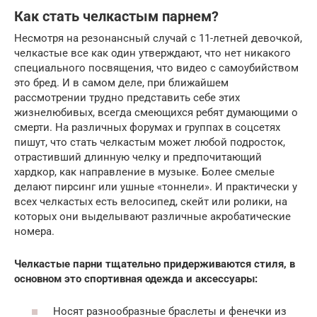
Как стать челкастым парнем?
Несмотря на резонансный случай с 11-летней девочкой,
челкастые все как один утверждают, что нет никакого
специального посвящения, что видео с самоубийством
это бред. И в самом деле, при ближайшем
рассмотрении трудно представить себе этих
жизнелюбивых, всегда смеющихся ребят думающими о
смерти. На различных форумах и группах в соцсетях
пишут, что стать челкастым может любой подросток,
отрастивший длинную челку и предпочитающий
хардкор, как направление в музыке. Более смелые
делают пирсинг или ушные «тоннели». И практически у
всех челкастых есть велосипед, скейт или ролики, на
которых они выделывают различные акробатические
номера.
Челкастые парни тщательно придерживаются стиля, в
основном это спортивная одежда и аксессуары:
Носят разнообразные браслеты и фенечки из