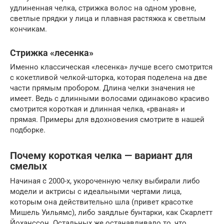
удлиненная челка, стрижка волос на одном уровне,
светлые прядки у лица и плавная растяжка к светлым
кончикам.
Стрижка «лесенка»
Именно классическая «лесенка» лучше всего смотрится
с кокетливой челкой-шторка, которая поделена на две
части прямым пробором. Длина челки значения не
имеет. Ведь с длинными волосами одинаково красиво
смотрится короткая и длинная челка, «рваная» и
прямая. Примеры для вдохновения смотрите в нашей
подборке.
Почему короткая челка — вариант для
смелых
Начиная с 2000-х, укороченную челку выбирали либо
модели и актрисы с идеальными чертами лица,
которым она действительно шла (привет красотке
Мишель Уильямс), либо заядлые бунтарки, как Скарлетт
Йоханссон. Остальных же останавливало то, что