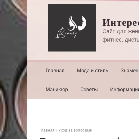
Перейти
к
Интере
контенту
Сайт для жен
фитнес, диеты
Главная
Мода и стиль
Знамен
Маникюр
Советы
Информаци
Главная
»
Уход за волосами