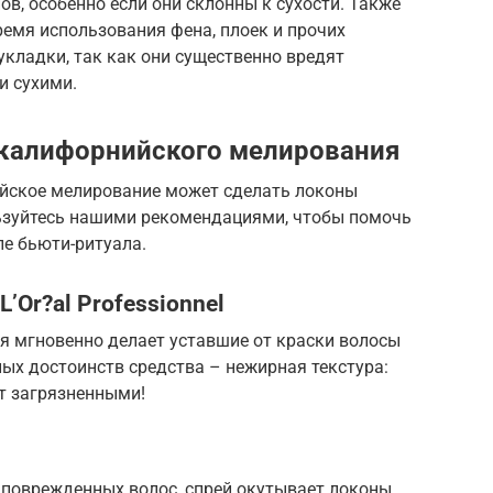
ов, особенно если они склонны к сухости. Также
ремя использования фена, плоек и прочих
укладки, так как они существенно вредят
и сухими.
 калифорнийского мелирования
йское мелирование может сделать локоны
ьзуйтесь нашими рекомендациями, чтобы помочь
е бьюти-ритуала.
L’Or?al Professionnel
я мгновенно делает уставшие от краски волосы
ых достоинств средства – нежирная текстура:
т загрязненными!
 поврежденных волос, спрей окутывает локоны