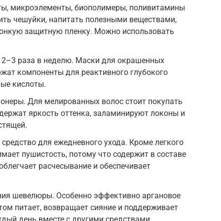
кты, микроэлементы, биополимеры, поливитамины
адить чешуйки, напитать полезными веществами,
 тонкую защитную пленку. Можно использовать
 2–3 раза в неделю. Маски для окрашенных
ржат компоненты для реактивного глубокого
ные кислоты.
онеры. Для мелированных волос стоит покупать
держат яркость оттенка, заламинируют локоны и
стящей.
средство для ежедневного ухода. Кроме легкого
имает пушистость, потому что содержит в составе
облегчает расчесывание и обеспечивает
ния шевелюры. Особенно эффективно аргановое
этом питает, возвращает сияние и поддерживает
ждый день вместе с другими средствами