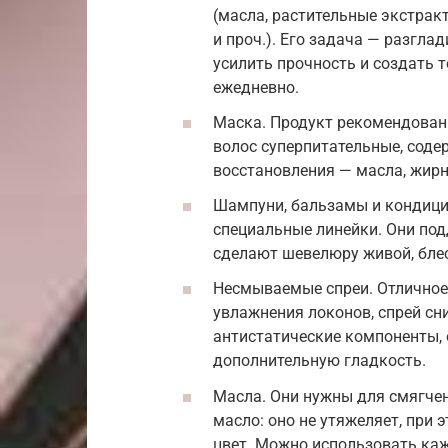
(масла, растительные экстра
и проч.). Его задача — разгл
усилить прочность и создать
ежедневно.
Маска. Продукт рекомендован
волос суперпитательные, соде
восстановления — масла, жир
Шампуни, бальзамы и кондици
специальные линейки. Они под
сделают шевелюру живой, бле
Несмываемые спреи. Отличное 
увлажнения локонов, спрей сн
антистатические компоненты, 
дополнительную гладкость.
Масла. Они нужны для смягче
масло: оно не утяжеляет, при 
цвет. Можно использовать ка