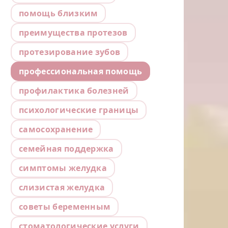
помощь близким
преимущества протезов
протезирование зубов
профессиональная помощь
профилактика болезней
психологические границы
самосохранение
семейная поддержка
симптомы желудка
слизистая желудка
советы беременным
стоматологические услуги