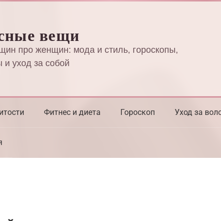
сные вещи
щин про женщин: мода и стиль, гороскопы,
 и уход за собой
итости
Фитнес и диета
Гороскоп
Уход за вол
я