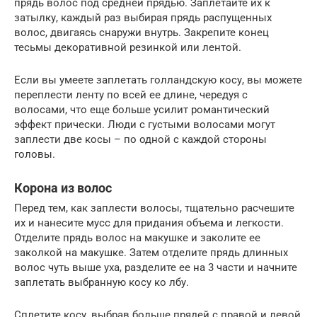
прядь волос под средней прядью. Заплетайте их к
затылку, каждый раз выбирая прядь распущенных
волос, двигаясь снаружи внутрь. Закрепите конец
тесьмы декоративной резинкой или лентой.
Если вы умеете заплетать голландскую косу, вы можете
переплести ленту по всей ее длине, чередуя с
волосами, что еще больше усилит романтический
эффект прически. Люди с густыми волосами могут
заплести две косы – по одной с каждой стороны
головы.
Корона из волос
Перед тем, как заплести волосы, тщательно расчешите
их и нанесите мусс для придания объема и легкости.
Отделите прядь волос на макушке и заколите ее
заколкой на макушке. Затем отделите прядь длинных
волос чуть выше уха, разделите ее на 3 части и начните
заплетать выбранную косу ко лбу.
Сплетите косу, выбрав больше прядей с правой и левой