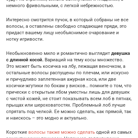
немного фривольными, с легкой небрежностью.
Интересно смотрится пучок, в который собраны не все
волосы, а оставлены свободно спадающие пряди, это
придаст вашему лицу необъяснимое очарование и
нотку игривости.
Необыкновенно мило и романтично выглядит
девушка
с длинной косой.
Вариаций на тему косы множество.
Это может быть косичка на лбу, лежащая веночком, а
остальные волосы распущены по плечам, или искусно
и причудливо заплетенная ажурная коса, или две
косички-жгутики по бокам у висков… помните о том, что
прически с открытым лбом уместны лишь для девушек
с чистой кожей, не стоит показывать всем лоб в пятнах,
прыщах или шероховатостях. Проблемный лоб лучше
спрятать под челкой. Ее можно сделать, как прямой, так
и наискось – это модно и актуально.
Короткие
волосы также можно сделать
одной из самых