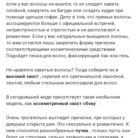
если у вас волосы не вьются, то их следует завить
плойкой, накрутить на бигуди или создать кудри при
помощи щипцов-гофре. Дело в том, что прямые волосы
ассоциируются больше с официальной встречей,
неприступностью и строгостью и не располагают к
романтике. Если у вас натуральные вьющиеся локоны,
то вам остается лишь закрепить форму прически
соответствующими косметическими средствами.
Подойдет пенка для волос, фиксирующий лак или гель.
Не нравятся завитые волосы? Тогда соберите их в
высокий хвост
, скрепив его оригинальной заколкой,
лентой, любым стильным аксессуаром для волос.
В сегодняшней моде присутствует такая необычная
модель, как
ассиметричный хвост сбоку
.
Очень трогательно выглядят прически, при которых у
девушки открыта шея. Это сексуально и романтично. К
ним относятся разнообразные
пучки
, только пусть они
будут не строгими, сильно затянутыми и гладкими, а