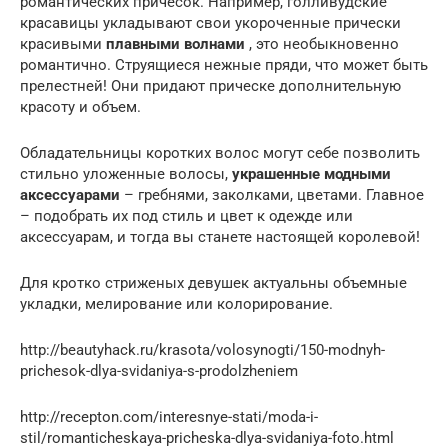
романтических причесок. Например, голливудские
красавицы укладывают свои укороченные прически
красивыми
плавными волнами
, это необыкновенно
романтично. Струящиеся нежные пряди, что может быть
прелестней! Они придают прическе дополнительную
красоту и объем.
Обладательницы коротких волос могут себе позволить
стильно уложенные волосы,
украшенные модными
аксессуарами
– гребнями, заколками, цветами. Главное
– подобрать их под стиль и цвет к одежде или
аксессуарам, и тогда вы станете настоящей королевой!
Для кротко стриженых девушек актуальны объемные
укладки, мелирование или колорирование.
http://beautyhack.ru/krasota/volosynogti/150-modnyh-
prichesok-dlya-svidaniya-s-prodolzheniem
http://recepton.com/interesnye-stati/moda-i-
stil/romanticheskaya-pricheska-dlya-svidaniya-foto.html