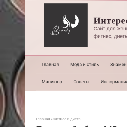
Перейти
к
Интере
контенту
Сайт для жен
фитнес, диеты
Главная
Мода и стиль
Знамен
Маникюр
Советы
Информаци
Главная
»
Фитнес и диета