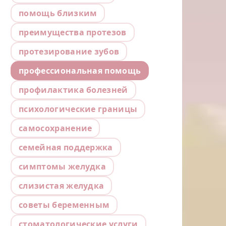
помощь близким
преимущества протезов
протезирование зубов
профессиональная помощь
профилактика болезней
психологические границы
самосохранение
семейная поддержка
симптомы желудка
слизистая желудка
советы беременным
стоматологические услуги