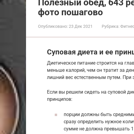
Полезный обед, 643 р
фото пошагово
Опубликовано:
23 Дек 2021
Рубрика:
Фитнес
Суповая диета и ее при
Диетическое питание строится на гл
меньше калорий, чем он тратит за де
лишний вес естественным путем. При 
Если вы решили сидеть на суповой дие
принципов:
порции должны быть средними, 
сразу определить нужное коли
сумме не должна превышать 12