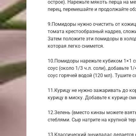
острое). Нарежьте мякоть перца на м
перец, перемешайте и продолжайте о
9.Помидоры нужно очистить от кожиц
томата крестообразный надрез, сложи
Затем положите эти помидоры в холод
которая легко снимется.
10.Помидоры нарежьте кубиком 1×1 см
соус (около 1/3 ч.л. соли), добавьте 1/
соус горячей водой (120 мл). Тушите с
11.Курицу не нужно зажаривать до ко
курицу в миску. Добавьте к курице см
12.Зелень (вместо кинзы можете взять
стеблями. Сыр натрите на крупной тер
13.Классический энчиладас делается 