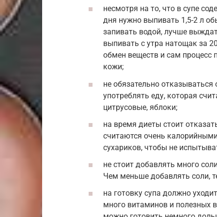
несмотря на то, что в супе со
дня нужно выпивать 1,5-2 л об
запивать водой, лучше выждат
выпивать с утра натощак за 20
обмен веществ и сам процесс 
кожи;
не обязательно отказываться 
употреблять еду, которая счи
цитрусовые, яблоки;
на время диеты стоит отказать
считаются очень калорийными.
сухариков, чтобы не испытыва
не стоит добавлять много соли
Чем меньше добавлять соли, т
на готовку супа должно уходит
много витаминов и полезных в
можно готовить немного доль