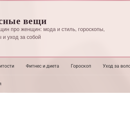
сные вещи
щин про женщин: мода и стиль, гороскопы,
 и уход за собой
итости
Фитнес и диета
Гороскоп
Уход за вол
я