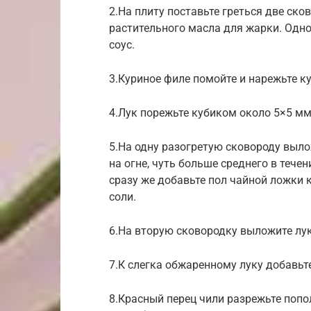
2.На плиту поставьте греться две ско
растительного масла для жарки. Одно
соус.
3.Куриное филе помойте и нарежьте к
4.Лук порежьте кубиком около 5×5 мм
5.На одну разогретую сковороду выло
на огне, чуть больше среднего в тече
сразу же добавьте пол чайной ложки 
соли.
6.На вторую сковородку выложите лук
7.К слегка обжаренному луку добавьт
8.Красный перец чили разрежьте попо