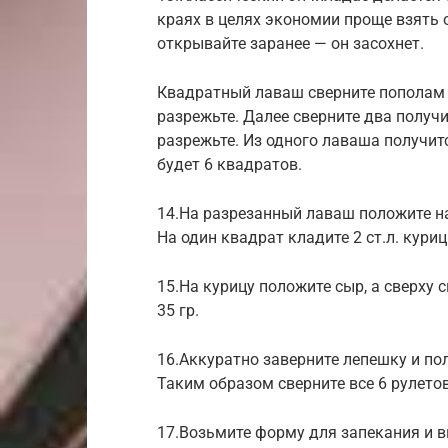
краях в целях экономии проще взять
открывайте заранее — он засохнет.
Квадратный лаваш сверните пополам (о
разрежьте. Далее сверните два полу
разрежьте. Из одного лаваша получит
будет 6 квадратов.
14.На разрезанный лаваш положите на
На один квадрат кладите 2 ст.л. кури
15.На курицу положите сыр, а сверху 
35 гр.
16.Аккуратно заверните лепешку и по
Таким образом сверните все 6 рулетов
17.Возьмите форму для запекания и в