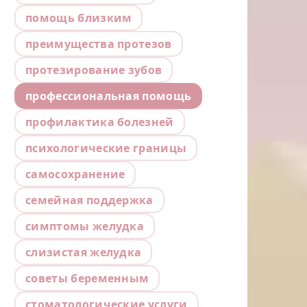
помощь близким
преимущества протезов
протезирование зубов
профессиональная помощь
профилактика болезней
психологические границы
самосохранение
семейная поддержка
симптомы желудка
слизистая желудка
советы беременным
стоматологические услуги