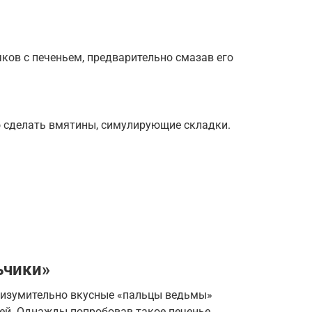
ков с печеньем, предварительно смазав его
 сделать вмятины, симулирующие складки.
ьчики»
о изумительно вкусные «пальцы ведьмы»
ей. Однажды попробовав такое печенье,