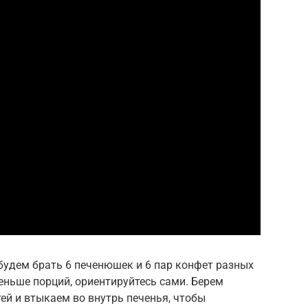
будем брать 6 печенюшек и 6 пар конфет разных
еньше порций, ориентируйтесь сами. Берем
ей и втыкаем во внутрь печенья, чтобы