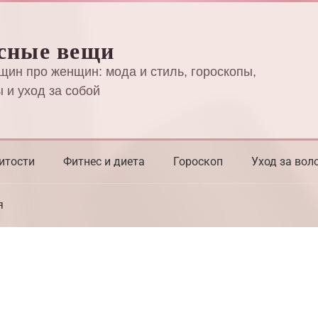
сные вещи
щин про женщин: мода и стиль, гороскопы,
 и уход за собой
итости
Фитнес и диета
Гороскоп
Уход за вол
я