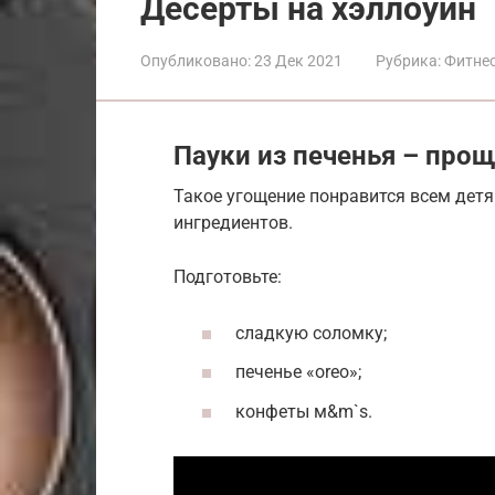
Десерты на хэллоуин
Опубликовано:
23 Дек 2021
Рубрика:
Фитнес
Пауки из печенья – про
Такое угощение понравится всем детя
ингредиентов.
Подготовьте:
сладкую соломку;
печенье «oreo»;
конфеты м&m`s.