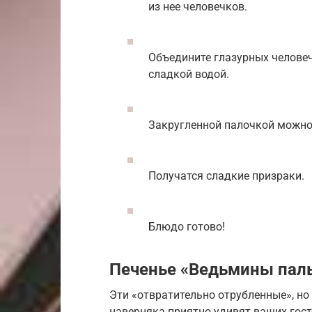
из нее человечков.
Объедините глазурных человеч
сладкой водой.
Закругленной палочкой можно
Получатся сладкие призраки.
Блюдо готово!
Печенье «Ведьмины пал
Эти «отвратительно отрубленные», н
наверняка приятно удивят ваших гост