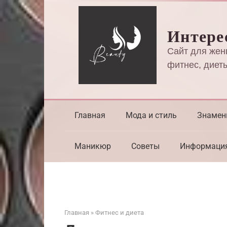
Перейти
к
Интере
контенту
Сайт для жен
фитнес, диеты
Главная
Мода и стиль
Знамен
Маникюр
Советы
Информаци
Главная
»
Фитнес и диета