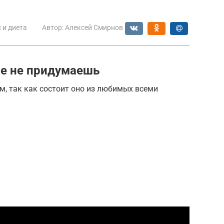
 и диета
Автор:
Алексей Смирнов
ще не придумаешь
м, так как состоит оно из любимых всеми