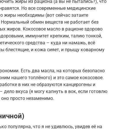
ючить жиры из рациона (а вы не пытались?), что
е нравятся. Но все современные медицинские
о жиры необходимы (вот сейчас затаите
! Нормальный обмен веществ не работает без
х жиров. Кокосовое масло в рационе здорово
здоровыми, иммунитет крепким, талию тонкой,
етического средства – куда ни намажь, всё
сы блестящие, и кожа сияет, и прыщу коварному
трономии. Есть два масла, на которых безопасно
оним нашего топлёного) и это самое кокосовое.
работке в них не образуются канцерогены и
– дело вкуса (я могу капнуть в вок, если готовлю
и оно просто незаменимо.
ничной)
ко популярна, что я не удивлюсь, увидев её на