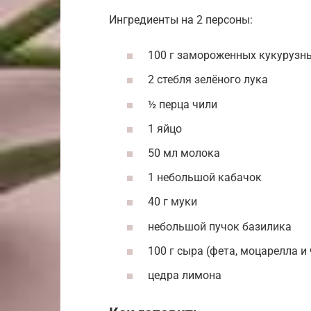
Ингредиенты на 2 персоны:
100 г замороженных кукурузн
2 стебля зелёного лука
½ перца чили
1 яйцо
50 мл молока
1 небольшой кабачок
40 г муки
небольшой пучок базилика
100 г сыра (фета, моцарелла и
цедра лимона