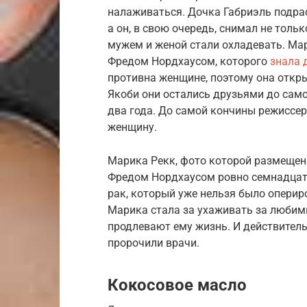
налаживаться. Дочка Габриэль подрас
а он, в свою очередь, снимал не тол
мужем и женой стали охладевать. Ма
Фредом Нордхаусом, которого
знала 
противна женщине, поэтому она откры
Якоби они остались друзьями до само
два года. До самой кончины режиссер
женщину.
Марика Рекк, фото которой размещены
Фредом Нордхаусом ровно семнадцать 
рак, который уже нельзя было оперир
Марика стала за ухаживать за любимы
продлевают ему жизнь. И действитель
пророчили врачи.
Кокосовое масло