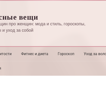
сные вещи
щин про женщин: мода и стиль, гороскопы,
 и уход за собой
итости
Фитнес и диета
Гороскоп
Уход за вол
я