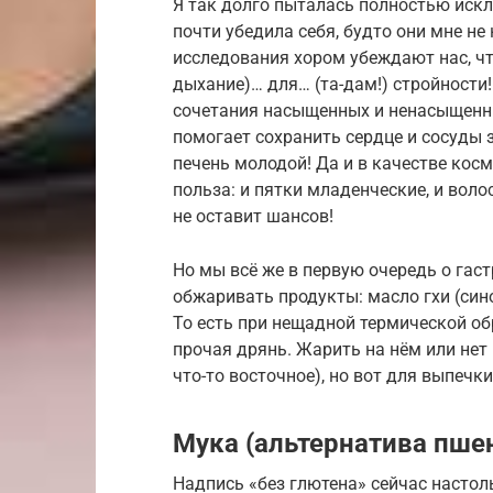
Я так долго пыталась полностью искл
почти убедила себя, будто они мне н
исследования хором убеждают нас, чт
дыхание)… для… (та-дам!) стройности
сочетания насыщенных и ненасыщенны
помогает сохранить сердце и сосуды 
печень молодой! Да и в качестве косм
польза: и пятки младенческие, и воло
не оставит шансов!
Но мы всё же в первую очередь о гас
обжаривать продукты: масло гхи (син
То есть при нещадной термической об
прочая дрянь. Жарить на нём или нет 
что-то восточное), но вот для выпечк
Мука (альтернатива пше
Надпись «без глютена» сейчас настоль