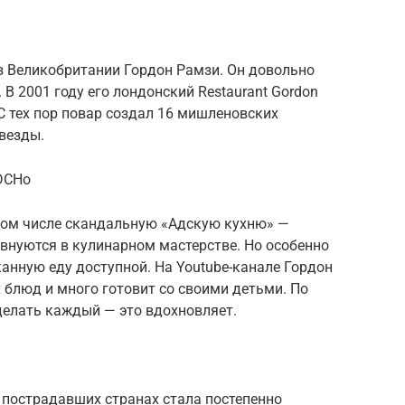
з Великобритании Гордон Рамзи. Он довольно
 2001 году его лондонский Restau­rant Gor­don
С тех пор повар создал 16 мишленовских
везды.
VDCHo
 том числе скандальную «Адскую кухню» —
евнуются в кулинарном мастерстве. Но особенно
канную еду доступной. На Youtube-канале Гордон
блюд и много готовит со своими детьми. По
делать каждый — это вдохновляет.
 пострадавших странах стала постепенно