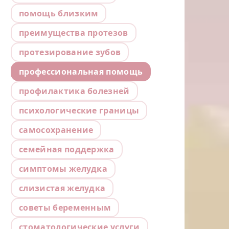
помощь близким
преимущества протезов
протезирование зубов
профессиональная помощь
профилактика болезней
психологические границы
самосохранение
семейная поддержка
симптомы желудка
слизистая желудка
советы беременным
стоматологические услуги