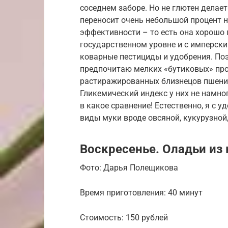
соседнем заборе. Но не глютен делае
переносит очень небольшой процент 
эффективности – то есть она хорошо 
государственном уровне и с имперск
коварные пестициды и удобрения. По
предпочитаю мелких «бутиковых» про
растиражированных близнецов пшеницы
Гликемический индекс у них не намног
в какое сравнение! Естественно, я с 
виды муки вроде овсяной, кукурузной
Воскресенье. Оладьи из 
Фото: Дарья Полещикова
Время приготовления: 40 минут
Стоимость: 150 рублей