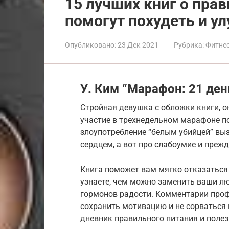
15 лучших книг о пра
помогут похудеть и у
Опубликовано:
23 Дек 2021
Рубрика:
Фитнес
У. Ким “Марафон: 21 ден
Стройная девушка с обложки книги, о
участие в трехнедельном марафоне по
злоупотребление “белым убийцей” вы
сердцем, а вот про слабоумие и преж
Книга поможет вам мягко отказаться
узнаете, чем можно заменить ваши л
гормонов радости. Комментарии проф
сохранить мотивацию и не сорваться н
дневник правильного питания и поле