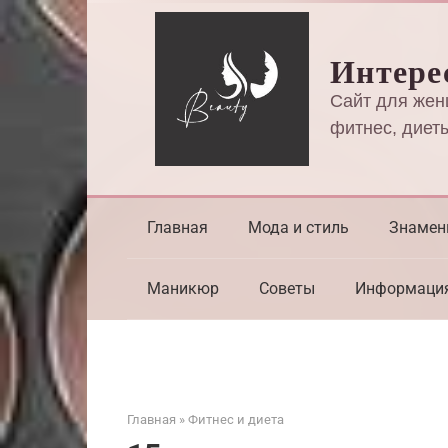
Перейти
к
Интере
контенту
Сайт для жен
фитнес, диеты
Главная
Мода и стиль
Знамен
Маникюр
Советы
Информаци
Главная
»
Фитнес и диета