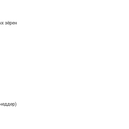
ых зёрен
 чеддер)