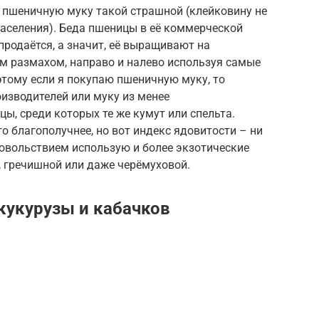
т пшеничную муку такой страшной (клейковину не
населения). Беда пшеницы в её коммерческой
продаётся, а значит, её выращивают на
им размахом, направо и налево используя самые
этому если я покупаю пшеничную муку, то
изводителей или муку из менее
, среди которых те же кумут или спельта.
о благополучнее, но вот индекс ядовитости – ни
удовольствием использую и более экзотические
, гречишной или даже черёмуховой.
кукурузы и кабачков