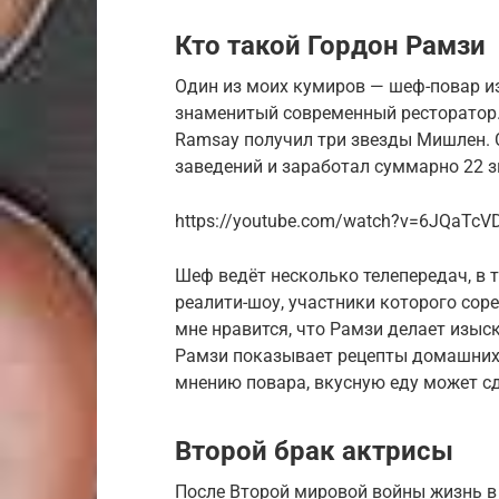
Кто такой Гордон Рамзи
Один из моих кумиров — шеф-повар и
знаменитый современный ресторатор. В
Ram­say получил три звезды Мишлен. 
заведений и заработал суммарно 22 з
https://youtube.com/watch?v=6JQaTc
Шеф ведёт несколько телепередач, в
реалити-шоу, участники которого сор
мне нравится, что Рамзи делает изыс
Рамзи показывает рецепты домашних 
мнению повара, вкусную еду может с
Второй брак актрисы
После Второй мировой войны жизнь в