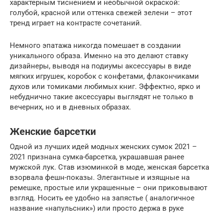
характерным тиснением и необычной окраской:
голубой, красной или оттенка свежей зелени – этот
тренд играет на контрасте сочетаний.
Немного эпатажа никогда помешает в создании
уникального образа. Именно на это делают ставку
дизайнеры, выводя на подиумы аксессуары в виде
мягких игрушек, коробок с конфетами, флакончиками
духов или томиками любимых книг. Эффектно, ярко и
небуднично такие аксессуары выглядят не только в
вечерних, но и в дневных образах.
Женские барсетки
Одной из лучших идей модных женских сумок 2021 –
2021 признана сумка-барсетка, украшавшая ранее
мужской лук. Став изюминкой в моде, женская барсетка
взорвала фешн-показы. Элегантные и изящные на
ремешке, простые или украшенные – они приковывают
взгляд. Носить ее удобно на запястье ( аналогичное
название «напульсник») или просто держа в руке