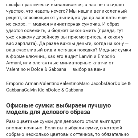
шкафа практически вываливается, а вас не покидает
чувство, что надеть нечего? Мы нашли великолепный
рецепт, спасающий от уныния, когда до зарплаты еще
не скоро, — модная миниатюрная сумочка. И образ
удастся освежить, и бюджет сэкономить (правда, тут
уже к какому дизайнеру вы присмотритесь, и какая у
вас зарплата). Да разве важны деньги, когда на кону —
ваш счастливый вид и летящая походка? Модные сумки
в форме ключниц, как это видит Lanvin и Emporio
Armani, или элегантные миниатюрные клатчи от
Valentino и Dolce & Gabbana — выбор за вами.
Emporio ArmaniValentinoValentinoMarc JacobsDiorDolce &
GabbanaCalvin KleinDolce & Gabbana
Офисные сумки: выбираем лучшую
модель для делового образа
Разноцветные сумки для делового стиля выглядят
вполне лояльно. Если вы выбрали сумку, в которой
собрано несколько цветовых оттенков, то обязательно