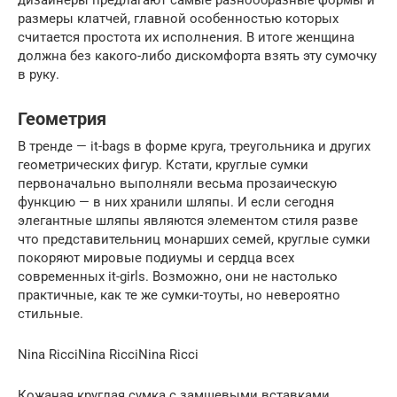
дизайнеры предлагают самые разнообразные формы и
размеры клатчей, главной особенностью которых
считается простота их исполнения. В итоге женщина
должна без какого-либо дискомфорта взять эту сумочку
в руку.
Геометрия
В тренде — it-bags в форме круга, треугольника и других
геометрических фигур. Кстати, круглые сумки
первоначально выполняли весьма прозаическую
функцию — в них хранили шляпы. И если сегодня
элегантные шляпы являются элементом стиля разве
что представительниц монарших семей, круглые сумки
покоряют мировые подиумы и сердца всех
современных it-girls. Возможно, они не настолько
практичные, как те же сумки-тоуты, но невероятно
стильные.
Nina RicciNina RicciNina Ricci
Кожаная круглая сумка с замшевыми вставками,