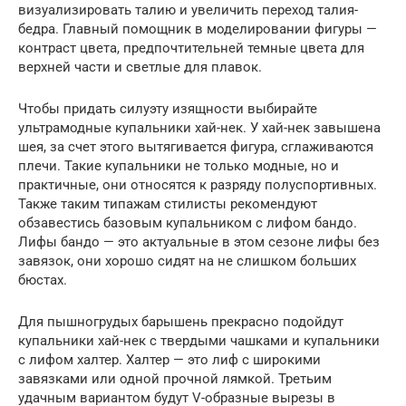
визуализировать талию и увеличить переход талия-
бедра. Главный помощник в моделировании фигуры —
контраст цвета, предпочтительней темные цвета для
верхней части и светлые для плавок.
Чтобы придать силуэту изящности выбирайте
ультрамодные купальники хай-нек. У хай-нек завышена
шея, за счет этого вытягивается фигура, сглаживаются
плечи. Такие купальники не только модные, но и
практичные, они относятся к разряду полуспортивных.
Также таким типажам стилисты рекомендуют
обзавестись базовым купальником с лифом бандо.
Лифы бандо — это актуальные в этом сезоне лифы без
завязок, они хорошо сидят на не слишком больших
бюстах.
Для пышногрудых барышень прекрасно подойдут
купальники хай-нек с твердыми чашками и купальники
с лифом халтер. Халтер — это лиф с широкими
завязками или одной прочной лямкой. Третьим
удачным вариантом будут V-образные вырезы в