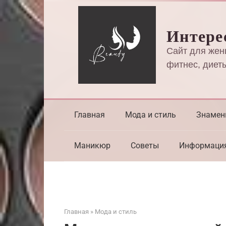
Перейти
к
Интере
контенту
Сайт для жен
фитнес, диеты
Главная
Мода и стиль
Знамен
Маникюр
Советы
Информаци
Главная
»
Мода и стиль