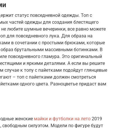
ми
держит статус повседневной одежды. Топ с
мых частей одежды для создания блестящего
 не любите шумные вечеринки, все равно можете
оп для повседневного лука. Для образа на
тками в сочетании с простыми брюками, которые
е образ брутальными массивными ботинками. В
тиле повседневного гламура. Это оригинальный
блестящими и яркими деталями. А если вы решите
ом случае к топу с пайетками подойдут глянцевые
гают – топ с пайетками должен смотреться
айетками одного цвета. Разноцветье придаст вам
 модные женские
майки и футболки на лето
2019
, свободным силуэтом. Модели по фигуре будут