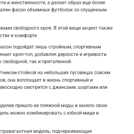
ти и женственности, а делает образ еще более
уален фасон объемных футболок со спущенным
ами свободного кроя. В этой вещи акцент также
стве и комфорте.
фасон подойдет лишь стройным, спортивным
нает кроп-топ, добавляя дерзости и игривости
к свободной, так и приталенной.
тником-стойкой на небольших пуговицах совсем
мов, она воплощает в жизнь спортивный и
ревосходно смотрится с джинсами, шортами или
зделие пришло из пляжной моды и заняло свою
одель можно комбинировать с юбкой-миди и
стравагантная модель, подчеркивающая