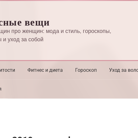
сные вещи
щин про женщин: мода и стиль, гороскопы,
 и уход за собой
итости
Фитнес и диета
Гороскоп
Уход за вол
я