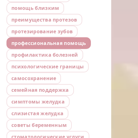
помощь близким
преимущества протезов
протезирование зубов
профессиональная помощь
профилактика болезней
психологические границы
самосохранение
семейная поддержка
симптомы желудка
слизистая желудка
советы беременным
стоматологические услуги