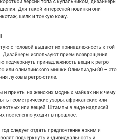
короткой версии топа с купальником, дизайнеры
делия. Для такой интересной новинки они
икотаж, шелк и тонкую кожу.
ы
тую с головой выдают их принадлежность к той
ть. Дизайнеры используют прием возвращения
ью подчеркнуть принадлежность вещи к ретро
ро или олимпийского мишки Олимпиады-80 – это
ия луков в ретро-стиле.
ы и принты на женских модных майках ни к чему
быть геометрические узоры, африканские или
ивотных или вещей. Штампы в виде надписей
их постепенно уходит в прошлое.
 год следует отдать предпочтение ярким и
волят подчеркнуть индивидуальность и