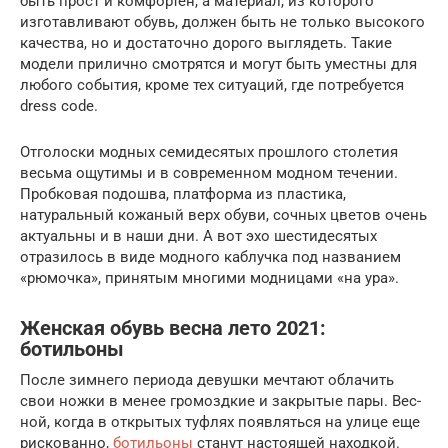
быть прост и комфортен, а материал, из которого
изготавливают обувь, должен быть не только высокого
качества, но и достаточно дорого выглядеть. Такие
модели прилично смотрятся и могут быть уместны для
любого события, кроме тех ситуаций, где потребуется
dress code.
Отголоски модных семидесятых прошлого столетия
весьма ощутимы и в современном модном течении.
Пробковая подошва, платформа из пластика,
натуральный кожаный верх обуви, сочных цветов очень
актуальны и в наши дни. А вот эхо шестидесятых
отразилось в виде модного каблучка под названием
«рюмочка», принятым многими модницами «на ура».
Женская обувь весна лето 2021:
ботильоны
После зим­не­го пери­о­да девуш­ки меч­та­ют обла­чить
свои нож­ки в менее гро­мозд­кие и закры­тые пары. Вес­
ной, когда в откры­тых туф­лях появ­лять­ся на ули­це еще
рис­ко­ван­но,
боти­льо­ны
ста­нут насто­я­щей наход­кой.