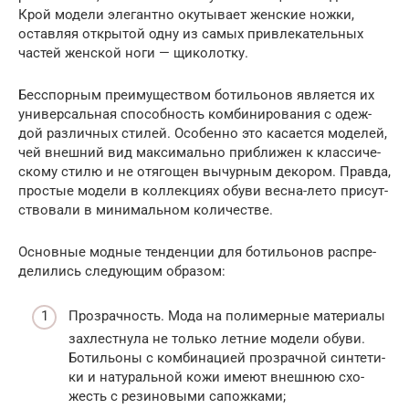
Крой моде­ли эле­гант­но оку­ты­ва­ет жен­ские нож­ки,
остав­ляя откры­той одну из самых при­вле­ка­тель­ных
частей жен­ской ноги — щиколотку.
Бес­спор­ным пре­иму­ще­ством боти­льо­нов явля­ет­ся их
уни­вер­саль­ная спо­соб­ность ком­би­ни­ро­ва­ния с одеж­
дой раз­лич­ных сти­лей. Осо­бен­но это каса­ет­ся моде­лей,
чей внеш­ний вид мак­си­маль­но при­бли­жен к клас­си­че­
ско­му сти­лю и не отя­го­щен вычур­ным деко­ром. Прав­да,
про­стые моде­ли в кол­лек­ци­ях обу­ви вес­на-лето при­сут­
ство­ва­ли в мини­маль­ном количестве.
Основ­ные мод­ные тен­ден­ции для боти­льо­нов рас­пре­
де­ли­лись сле­ду­ю­щим образом:
Про­зрач­ность. Мода на поли­мер­ные мате­ри­а­лы
захлест­ну­ла не толь­ко лет­ние моде­ли обу­ви.
Боти­льо­ны с ком­би­на­ци­ей про­зрач­ной син­те­ти­
ки и нату­раль­ной кожи име­ют внеш­нюю схо­
жесть с рези­но­вы­ми сапожками;