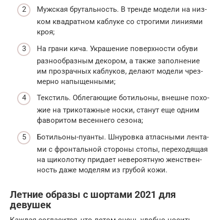
Муж­ская бру­таль­ность. В трен­де моде­ли на низ­
ком квад­рат­ном каб­лу­ке со стро­ги­ми лини­я­ми
кроя;
На гра­ни кича. Укра­ше­ние поверх­но­сти обу­ви
раз­но­об­раз­ным деко­ром, а так­же запол­не­ние
им про­зрач­ных каб­лу­ков, дела­ют моде­ли чрез­
мер­но напыщенными;
Тек­стиль. Обле­га­ю­щие боти­льо­ны, внешне похо­
жие на три­ко­таж­ные нос­ки, ста­нут еще одним
фаво­ри­том весен­не­го сезона;
Боти­льо­ны-пуан­ты. Шну­ров­ка атлас­ны­ми лен­та­
ми с фрон­таль­ной сто­ро­ны сто­пы, пере­хо­дя­щая
на щико­лот­ку при­да­ет неве­ро­ят­ную жен­ствен­
ность даже моде­лям из гру­бой кожи.
Летние образы с шортами 2021 для
девушек
Каждая согласится, что летом очень удобно носить