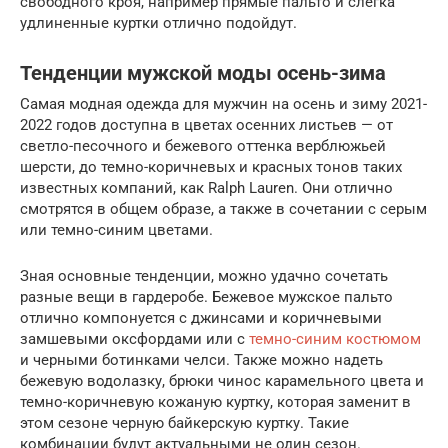
свободного кроя, например прямые пальто и слегка
удлиненные куртки отлично подойдут.
Тенденции мужской моды осень-зима
Самая модная одежда для мужчин на осень и зиму 2021-
2022 годов доступна в цветах осенних листьев — от
светло-песочного и бежевого оттенка верблюжьей
шерсти, до темно-коричневых и красных тонов таких
известных компаний, как Ralph Lauren. Они отлично
смотрятся в общем образе, а также в сочетании с серым
или темно-синим цветами.
Зная основные тенденции, можно удачно сочетать
разные вещи в гардеробе. Бежевое мужское пальто
отлично компонуется с джинсами и коричневыми
замшевыми оксфордами или с
темно-синим костюмом
и черными ботинками челси. Также можно надеть
бежевую водолазку, брюки чинос карамельного цвета и
темно-коричневую кожаную куртку, которая заменит в
этом сезоне черную байкерскую куртку. Такие
комбинации будут актуальными не один сезон.