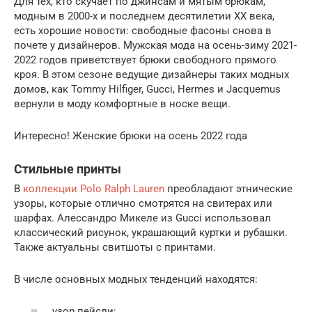
Для тех, кто скучает по джинсам и мятым брюкам,
модным в 2000-х и последнем десятилетии ХХ века,
есть хорошие новости: свободные фасоны снова в
почете у дизайнеров. Мужская мода на осень-зиму 2021-
2022 годов приветствует брюки свободного прямого
кроя. В этом сезоне ведущие дизайнеры таких модных
домов, как Tommy Hilfiger, Gucci, Hermes и Jacquemus
вернули в моду комфортные в носке вещи.
Интересно! Женские брюки на осень 2022 года
Стильные принты
В
коллекции Polo Ralph Lauren
преобладают этнические
узоры, которые отлично смотрятся на свитерах или
шарфах. Алессандро Микеле из Gucci использовал
классический рисунок, украшающий куртки и рубашки.
Также актуальны свитшоты с принтами.
В числе основных модных тенденций находятся:
узор пейсли;