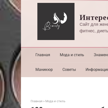
Перейти
к
Интере
контенту
Сайт для жен
фитнес, диеты
Главная
Мода и стиль
Знамен
Маникюр
Советы
Информаци
Главная
»
Мода и стиль