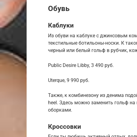
Обувь
Каблуки
Из обуви на каблуке с джинсовым ко
текстильные ботильоны-носки. К так
черный или белый гольф в рубчик, ко
Public Desire Libby, 3 490 руб.
Uterque, 9 990 руб.
Также, к комбинезону из денима подо
heel. Здесь можно заменить гольф на
оборками.
Кроссовки
Если ты любишь активный отдых, долг