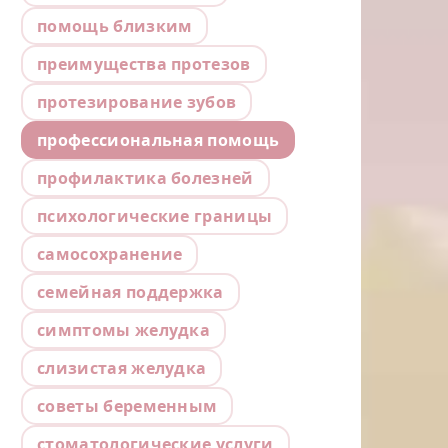
помощь близким
преимущества протезов
протезирование зубов
профессиональная помощь
профилактика болезней
психологические границы
самосохранение
семейная поддержка
симптомы желудка
слизистая желудка
советы беременным
стоматологические услуги