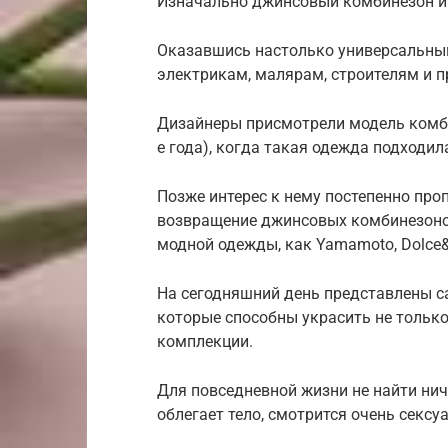
Изначально джинсовый комбинезон и
Оказавшись настолько универсальным
электрикам, малярам, строителям и п
Дизайнеры присмотрели модель комбин
е года), когда такая одежда подходи
Позже интерес к нему постепенно про
возвращение джинсовых комбинезоно
модной одежды, как Yamamoto, Dolce&
На сегодняшний день представлены с
которые способны украсить не только
комплекции.
Для повседневной жизни не найти нич
облегает тело, смотрится очень сексу