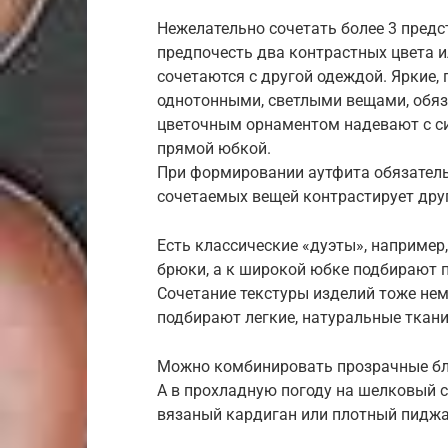
Нежелательно сочетать более 3 предс
предпочесть два контрастных цвета и
сочетаются с другой одеждой. Яркие,
однотонными, светлыми вещами, обяза
цветочным орнаментом надевают с с
прямой юбкой.
При формировании аутфита обязател
сочетаемых вещей контрастирует дру
Есть классические «дуэты», наприме
брюки, а к широкой юбке подбирают 
Сочетание текстуры изделий тоже не
подбирают легкие, натуральные ткан
Можно комбинировать прозрачные бл
А в прохладную погоду на шелковый 
вязаный кардиган или плотный пиджа