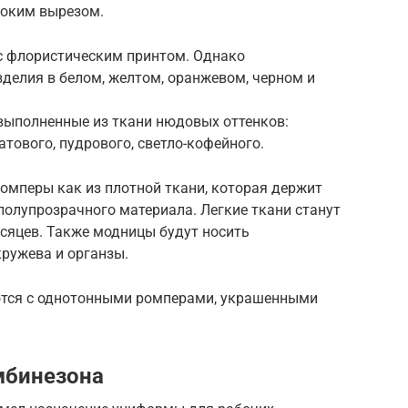
боким вырезом.
с флористическим принтом. Однако
делия в белом, желтом, оранжевом, черном и
выполненные из ткани нюдовых оттенков:
атового, пудрового, светло-кофейного.
мперы как из плотной ткани, которая держит
 полупрозрачного материала. Легкие ткани станут
сяцев. Также модницы будут носить
кружева и органзы.
тся с однотонными ромперами, украшенными
мбинезона