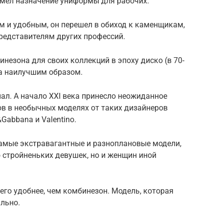
мел назначение униформы для рабочих.
 и удобным, он перешел в обиход к каменщикам,
редставителям других профессий.
езона для своих коллекций в эпоху диско (в 70-
ла наилучшим образом.
пал. А начало XXI века принесло неожиданное
в в необычных моделях от таких дизайнеров
Gabbana и Valentino.
амые экстравагантные и разноплановые модели,
 стройненьких девушек, но и женщин иной
его удобнее, чем комбинезон. Модель, которая
ально.