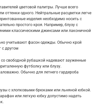
тавителей цветовой палитры. Лучше всего
ли оттенки одного. Нейтральные расцветки легче
 принтованные изделия необходимо носить с
тельно простого кроя. Например, блузу с
иними классическими джинсами или лаконичной
ьно учитывают фасон одежды. Обычно крой
г с другом
р, со свободной рубашкой надевают зауженные
приталенную футболку или блузу.
маловажно. Обычно для летнего гардероба
и
узы с хлопковыми брюками или льняной юбкой.
сарафан или легкую юбку допустимо надеть
к.