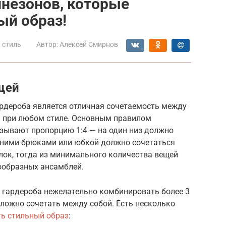
незонов, которые
ый образ!
 стиль
Автор:
Алексей Смирнов
щей
рдероба является отличная сочетаемость между
ы при любом стиле. Основным правилом
зывают пропорцию 1:4 — на один низ должно
одними брюками или юбкой должно сочетаться
лок, тогда из минимального количества вещей
ообразных ансамблей.
о гардероба нежелательно комбинировать более 3
сложно сочетать между собой. Есть несколько
ть стильный образ
: