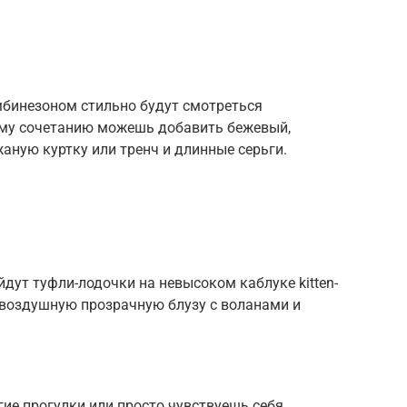
мбинезоном стильно будут смотреться
ому сочетанию можешь добавить бежевый,
жаную куртку или тренч и длинные серьги.
йдут туфли-лодочки на невысоком каблуке kitten-
 воздушную прозрачную блузу с воланами и
ие прогулки или просто чувствуешь себя