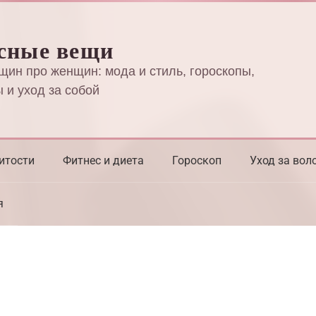
сные вещи
щин про женщин: мода и стиль, гороскопы,
 и уход за собой
итости
Фитнес и диета
Гороскоп
Уход за вол
я