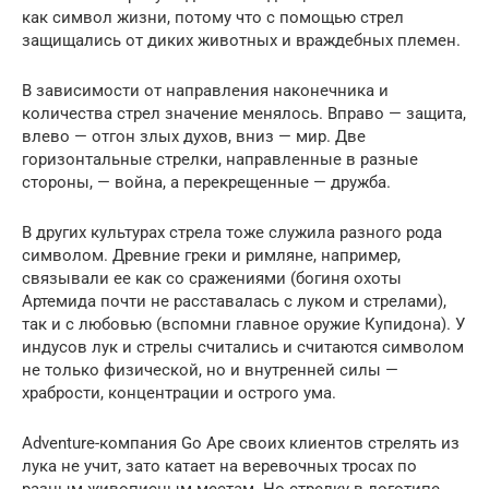
как символ жизни, потому что с помощью стрел
защищались от диких животных и враждебных племен.
В зависимости от направления наконечника и
количества стрел значение менялось. Вправо — защита,
влево — отгон злых духов, вниз — мир. Две
горизонтальные стрелки, направленные в разные
стороны, — война, а перекрещенные — дружба.
В других культурах стрела тоже служила разного рода
символом. Древние греки и римляне, например,
связывали ее как со сражениями (богиня охоты
Артемида почти не расставалась с луком и стрелами),
так и с любовью (вспомни главное оружие Купидона). У
индусов лук и стрелы считались и считаются символом
не только физической, но и внутренней силы —
храбрости, концентрации и острого ума.
Adventure-компания Go Ape своих клиентов стрелять из
лука не учит, зато катает на веревочных тросах по