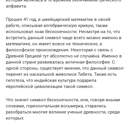
которая являлась в те времена окончанием греческого
алфавита.
Прошел 41 год, и швейцарский математик в своей
работе, описывая алгебраическую кривую, также
использовал знак бесконечности. Несмотря на то, что
встретить данный символ чаще всего можно именно в
математике, он имеет вовсе не техническое, а
философское происхождение. Некоторая с связь с
Древней Грецией тут абсолютно не случайна. Именно в
данной стране развивалась античная философия. С
одной стороны, существует мнение, что данный символ
перенят из наскальной живописи Тибета. Также есть
гипотеза, что индийская культура подарила
европейской цивилизации такой символ.
Что значит символ бесконечности, или, говоря иными
словами, горизонтальная восьмерка, старались
разобраться многие великие ученые древности, среди
которых: