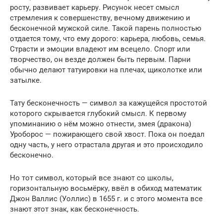
росту, развивает карьеру. Рисунок несет смысл
стремления к совершенству, вечному движению и
бесконечной мужской силе. Такой парень полностью
отдается тому, что ему дорого: карьера, любовь, семья.
Страсти и эмоции владеют им всецело. Спорт или
творчество, он везде должен быть первым. Парни
обычно делают татуировки на плечах, щиколотке или
затылке.
Тату бесконечность — символ за кажущейся простотой
которого скрывается глубокий смысл. К первому
упоминанию о нём можно отнести, змея (дракона)
Уроборос — пожирающего свой хвост. Пока он поедал
одну часть, у него отрастала другая и это происходило
бесконечно.
Но тот символ, который все знают со школы,
горизонтальную восьмёрку, ввёл в обиход математик
Джон Валлис (Уоллис) в 1655 г. и с этого момента все
знают этот знак, как бесконечность.