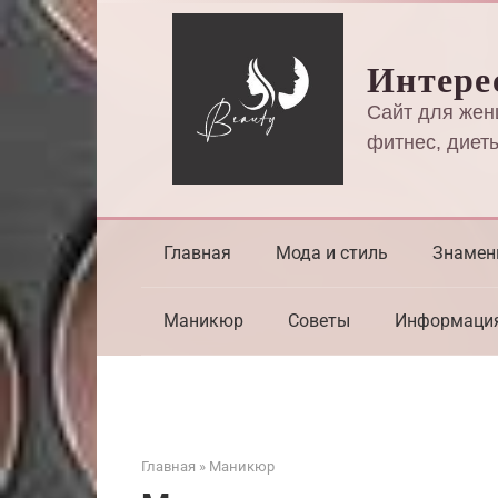
Перейти
к
Интере
контенту
Сайт для жен
фитнес, диеты
Главная
Мода и стиль
Знамен
Маникюр
Советы
Информаци
Главная
»
Маникюр