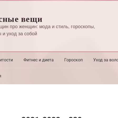
сные вещи
щин про женщин: мода и стиль, гороскопы,
 и уход за собой
итости
Фитнес и диета
Гороскоп
Уход за вол
я