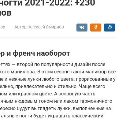
огти 2021-2022: +230
нов
юр
Автор:
Алексей Смирнов
 и френч наоборот
гтях — второй по популярности дизайн после
кого маникюра. В этом сезоне такой маникюр все
е и нежные лунки любого цвета, прорисованные у
ельно, привлекательно и стильно. Чаще всего
ном или красном цвете. А основную часть
ичным нюдовым тоном или лаком гармоничного
тересно будут выглядеть лунки, выполненные на
стальные ногти будет украшать классический