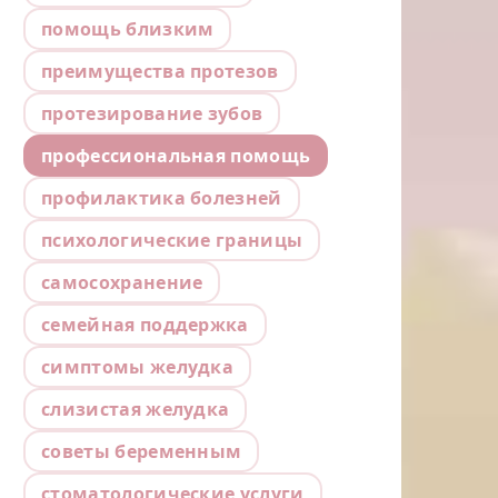
помощь близким
преимущества протезов
протезирование зубов
профессиональная помощь
профилактика болезней
психологические границы
самосохранение
семейная поддержка
симптомы желудка
слизистая желудка
советы беременным
стоматологические услуги