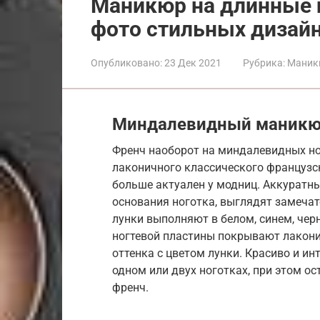
Маникюр на длинные н
фото стильных дизай
Опубликовано:
23 Дек 2021
Рубрика:
Маник
Миндалевидный маникюр
Френч наоборот на миндалевидных но
лаконичного классического французс
больше актуален у модниц. Аккуратны
основания ноготка, выглядят замечат
лунки выполняют в белом, синем, чер
ногтевой пластины покрывают лакон
оттенка с цветом лунки. Красиво и ин
одном или двух ноготках, при этом о
френч.