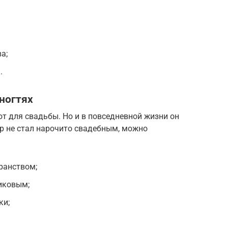
а;
.
ногтях
т для свадьбы. Но и в повседневной жизни он
р не стал нарочито свадебным, можно
ранством;
иковым;
ки;