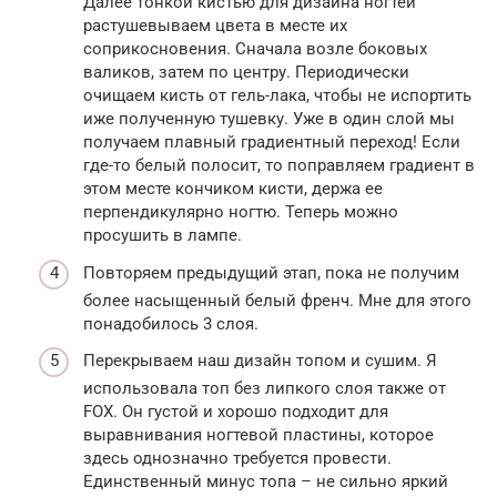
Далее тонкой кистью для дизайна ногтей
растушевываем цвета в месте их
соприкосновения. Сначала возле боковых
валиков, затем по центру. Периодически
очищаем кисть от гель-лака, чтобы не испортить
иже полученную тушевку. Уже в один слой мы
получаем плавный градиентный переход! Если
где-то белый полосит, то поправляем градиент в
этом месте кончиком кисти, держа ее
перпендикулярно ногтю. Теперь можно
просушить в лампе.
Повторяем предыдущий этап, пока не получим
более насыщенный белый френч. Мне для этого
понадобилось 3 слоя.
Перекрываем наш дизайн топом и сушим. Я
использовала топ без липкого слоя также от
FOX. Он густой и хорошо подходит для
выравнивания ногтевой пластины, которое
здесь однозначно требуется провести.
Единственный минус топа – не сильно яркий