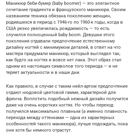
Маникюр беби-бумер (baby boomer) — это элегантное
сочетание градиента и французского маникюра. Своим
названием техника обязана поколению женщин,
родившихся в период с 1946-го по 1960-е годы, когда в
США резко увеличилась рождаемость — то есть
случился полноценный baby boom. Девушки этого
поколения отдавали предпочтение естественному
дизайну ногтей с минимумом деталей, в ответ на что
мастера придумали маникюр, который выглядел так,
как будто на ногтях и вовсе нет лака. Этот образ стал
одним из настоящих символов того периода — и не
теряет актуальности и в наши дни.
Как правило, в случае с таким нейл-артом предпочтение
отдают нюдовой цветовой гамме, характерной для
френча. Воплотить подобный нежный дизайн получится
даже на очень коротких ногтях. Но чтобы переход
получился максимально плавным (а именно плавность
перехода между оттенками — одна из характерных
особенностей такого маникюра), лучше подождать, пока
они хотя бы немного отрастут.