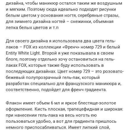
дизайна, чтобы маникюр остался таким же воздушным
и мягким. Поэтому сюда идеально подходят рисунки
белым цветом у основания ногтя, серебряные стразы,
для зимнего дизайна ногтей – снежинки, объемная
лепка белых цветов и т.п
Для своего дизайна я использовала два цвета гель-
лаков – FOX из коллекции «Френч» номер 729 и белый
Entity White Light. Второй я уже показывала в своем
блоге, поэтому отдельно хочу остановиться на гель-
лаках FOX, которые также буду использовать в
последующих дизайнах. Цвет номер 729 – это розовато-
бежевый полупрозрачный гель-лак, который
разработан специально для французского маникюра и,
соответственно, подойдет для френч градиента.
Флакон имеет объем 6 мл и яркое блестяще-золотое
оформление. Кисть плоская, трапецефидная и широкая:
при нанесении гель-лака на весь ноготь ею
пользоваться удобно, а вот для градиента пришлось
немного приспосабливаться. Имеет липкий слой,