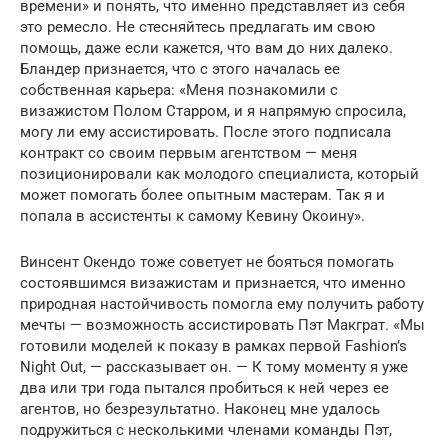
времени» и понять, что именно представляет из себя
это ремесло. Не стесняйтесь предлагать им свою
помощь, даже если кажется, что вам до них далеко.
Бландер признается, что с этого началась ее
собственная карьера: «Меня познакомили с
визажистом Полом Старром, и я напрямую спросила,
могу ли ему ассистировать. После этого подписала
контракт со своим первым агентством — меня
позиционировали как молодого специалиста, который
может помогать более опытным мастерам. Так я и
попала в ассистенты к самому Кевину Окоину».
Винсент Окендо тоже советует не бояться помогать
состоявшимся визажистам и признается, что именно
природная настойчивость помогла ему получить работу
мечты — возможность ассистировать Пэт Макграт. «Мы
готовили моделей к показу в рамках первой Fashion’s
Night Out, — рассказывает он. — К тому моменту я уже
два или три года пытался пробиться к ней через ее
агентов, но безрезультатно. Наконец мне удалось
подружиться с несколькими членами команды Пэт,