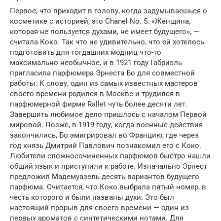
Первое, что приходит в голову, когда задумываешься о
косметике с историей, это Chanel No. 5. «Женщина,
которая не пользуется духами, не имеет будущего», —
считала Коко. Так что не удивительно, что ей хотелось
подготовить для тогдашних модниц что-то
максимально необычное, и в 1921 году Габриэль
пригласила парфюмера Эрнеста Бо для совместной
работы. К слову, один из самых известных мастеров
своего времени родился в Москве и трудился в
парфюмерной фирме Rallet чуть более десяти лет.
Завершить любимое дело пришлось с началом Первой
мировой. Позже, в 1919 году, когда военные действия
закончились, Бо эмигрировал во Францию, где через
год князь Дмитрий Павлович познакомил его с Коко.
Любители сложносочиненных парфюмов быстро нашли
общий язык и приступили к работе. Изначально Эрнест
предложил Мадемуазель десять вариантов будущего
парфюма. Считается, что Коко выбрала пятый номер, в
честь которого и были названы духи. Это был
настоящий прорыв для своего времени — один из
первых ароматов с синтетическими нотами. Для