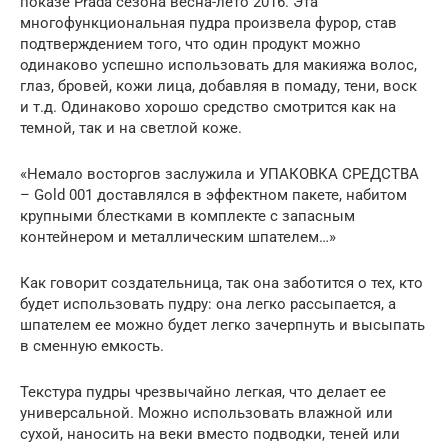
показе Prada сезона весна-лето 2016. Эта
многофункциональная пудра произвела фурор, став
подтверждением того, что один продукт можно
одинаково успешно использовать для макияжа волос,
глаз, бровей, кожи лица, добавляя в помаду, тени, воск
и т.д. Одинаково хорошо средство смотрится как на
темной, так и на светлой коже.
«Немало восторгов заслужила и УПАКОВКА СРЕДСТВА
– Gold 001 доставлялся в эффектном пакете, набитом
крупными блестками в комплекте с запасным
контейнером и металлическим шпателем…»
Как говорит создательница, так она заботится о тех, кто
будет использовать пудру: она легко рассыпается, а
шпателем ее можно будет легко зачерпнуть и высыпать
в сменную емкость.
Текстура пудры чрезвычайно легкая, что делает ее
универсальной. Можно использовать влажной или
сухой, наносить на веки вместо подводки, теней или