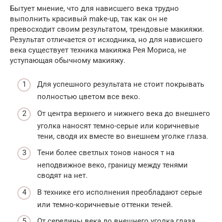
Бытует мнение, что для нависшего века трудно
выполнить красивый make-up, так как он не
превосходит своим результатом, трендовые макияжи.
Результат отличается от исходника, но для нависшего
века существует техника макияжа Рея Мориса, не
уступающая обычному макияжу.
Для успешного результата не стоит покрывать
полностью цветом все веко.
От центра верхнего и нижнего века до внешнего
уголка наносят темно-серые или коричневые
тени, сводя их вместе во внешнем уголке глаза.
Тени более светлых тонов нанося т на
неподвижное веко, границу между тенями
сводят на нет.
В технике его исполнения преобладают серые
или темно-коричневые оттенки теней.
От середины века до внешнего уголка глаза