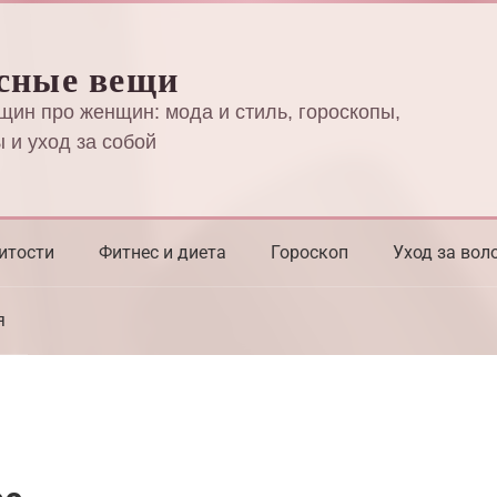
сные вещи
щин про женщин: мода и стиль, гороскопы,
 и уход за собой
итости
Фитнес и диета
Гороскоп
Уход за вол
я