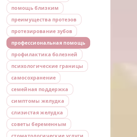
помощь близким
преимущества протезов
протезирование зубов
профессиональная помощь
профилактика болезней
психологические границы
самосохранение
семейная поддержка
симптомы желудка
слизистая желудка
советы беременным
стоматологические услуги