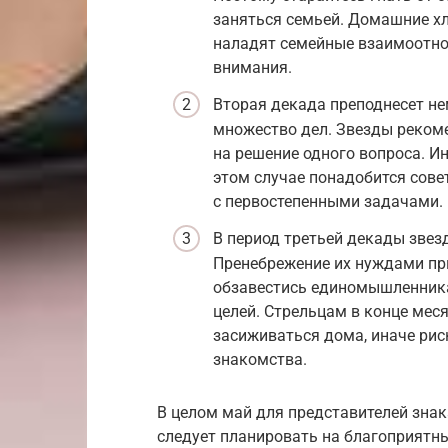
заняться семьей. Домашние хл
наладят семейные взаимоотнош
внимания.
Вторая декада преподнесет не
множество дел. Звезды рекоме
на решение одного вопроса. И
этом случае понадобится сове
с первостепенными задачами.
В период третьей декады звез
Пренебрежение их нуждами пр
обзавестись единомышленника
целей. Стрельцам в конце меся
засиживаться дома, иначе рис
знакомства.
В целом май для представителей зна
следует планировать на благоприятные