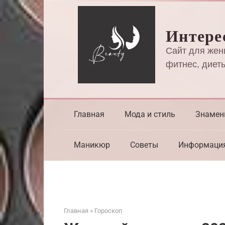
Перейти
к
Интере
контенту
Сайт для жен
фитнес, диеты
Главная
Мода и стиль
Знамен
Маникюр
Советы
Информаци
Главная
»
Гороскоп