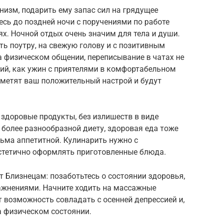
низм, подарить ему запас сил на грядущее
есь до поздней ночи с поручениями по работе
ях. Ночной отдых очень значим для тела и души.
ть поутру, на свежую голову и с позитивным
а физическом общении, переписывание в чатах не
ний, как ужин с приятелями в комфортабельном
тметят ваш положительный настрой и будут
здоровые продукты, без излишеств в виде
 более разнообразной диету, здоровая еда тоже
ьма аппетитной. Кулинарить нужно с
стетично оформлять приготовленные блюда.
т Близнецам: позаботьтесь о состоянии здоровья,
ажнениями. Начните ходить на массажные
т возможность совладать с осенней депрессией и,
а физическом состоянии.