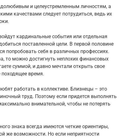
удолюбивым и целеустремленным личностям, а
акими качествами следует потрудиться, ведь их
оки.
изойдут кардинальные события или отдельная
 добиться поставленной цели. В первой половине
тся попробовать себя в различных профессиях.
ва, то можно достигнуть неплохих финансовых
агаете суммой, и давно мечтали открыть свое
е походящее время.
юбят работать в коллективе. Близнецы – это
диночный труд. Поэтому если придется выполнять
ь максимально внимательной, чтобы не потерять
ного знака всегда имеются четкие ориентиры,
ой же возможности. Но если неприятности