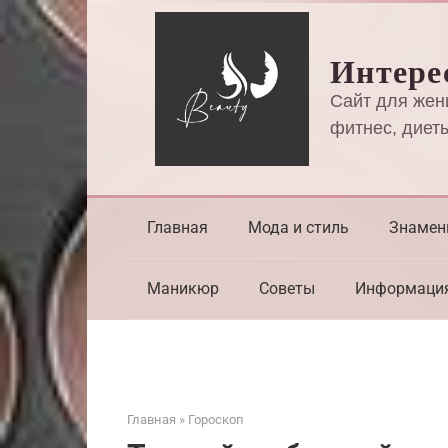
Перейти
к
Интере
контенту
Сайт для жен
фитнес, диеты
Главная
Мода и стиль
Знамен
Маникюр
Советы
Информаци
Главная
»
Гороскоп