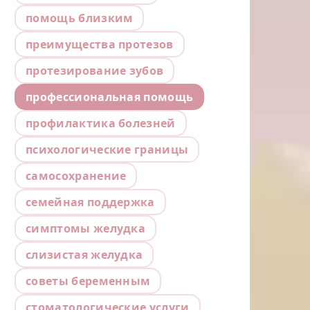
помощь близким
преимущества протезов
протезирование зубов
профессиональная помощь
профилактика болезней
психологические границы
самосохранение
семейная поддержка
симптомы желудка
слизистая желудка
советы беременным
стоматологические услуги