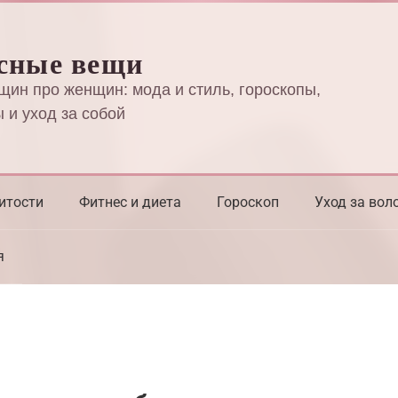
сные вещи
щин про женщин: мода и стиль, гороскопы,
 и уход за собой
итости
Фитнес и диета
Гороскоп
Уход за вол
я