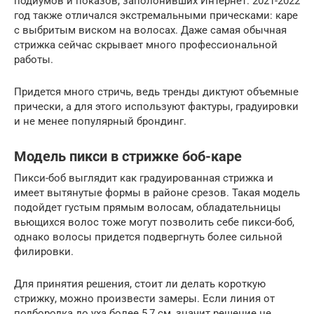
подиумов и показов, заполонивших Интернет. 2021-2022
год также отличался экстремальными прическами: каре
с выбритым виском на волосах. Даже самая обычная
стрижка сейчас скрывает много профессиональной
работы.
Придется много стричь, ведь тренды диктуют объемные
прически, а для этого используют фактуры, градуировки
и не менее популярный брондинг.
Модель пикси в стрижке боб-каре
Пикси-боб выглядит как градуированная стрижка и
имеет вытянутые формы в районе срезов. Такая модель
подойдет густым прямым волосам, обладательницы
вьющихся волос тоже могут позволить себе пикси-боб,
однако волосы придется подвергнуть более сильной
филировки.
Для принятия решения, стоит ли делать короткую
стрижку, можно произвести замеры. Если линия от
подбородка до уха более 5,7 см, значит решение не