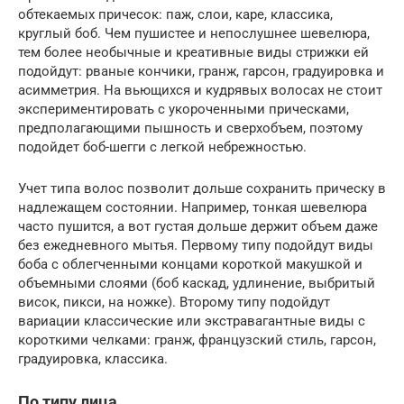
обтекаемых причесок: паж, слои, каре, классика,
круглый боб. Чем пушистее и непослушнее шевелюра,
тем более необычные и креативные виды стрижки ей
подойдут: рваные кончики, гранж, гарсон, градуировка и
асимметрия. На вьющихся и кудрявых волосах не стоит
экспериментировать с укороченными прическами,
предполагающими пышность и сверхобъем, поэтому
подойдет боб-шегги с легкой небрежностью.
Учет типа волос позволит дольше сохранить прическу в
надлежащем состоянии. Например, тонкая шевелюра
часто пушится, а вот густая дольше держит объем даже
без ежедневного мытья. Первому типу подойдут виды
боба с облегченными концами короткой макушкой и
объемными слоями (боб каскад, удлинение, выбритый
висок, пикси, на ножке). Второму типу подойдут
вариации классические или экстравагантные виды с
короткими челками: гранж, французский стиль, гарсон,
градуировка, классика.
По типу лица