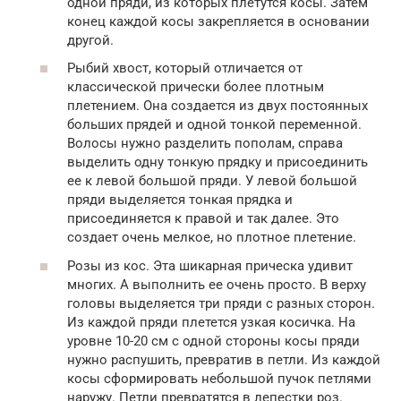
одной пряди, из которых плетутся косы. Затем
конец каждой косы закрепляется в основании
другой.
Рыбий хвост, который отличается от
классической прически более плотным
плетением. Она создается из двух постоянных
больших прядей и одной тонкой переменной.
Волосы нужно разделить пополам, справа
выделить одну тонкую прядку и присоединить
ее к левой большой пряди. У левой большой
пряди выделяется тонкая прядка и
присоединяется к правой и так далее. Это
создает очень мелкое, но плотное плетение.
Розы из кос. Эта шикарная прическа удивит
многих. А выполнить ее очень просто. В верху
головы выделяется три пряди с разных сторон.
Из каждой пряди плетется узкая косичка. На
уровне 10-20 см с одной стороны косы пряди
нужно распушить, превратив в петли. Из каждой
косы сформировать небольшой пучок петлями
наружу. Петли превратятся в лепестки роз.