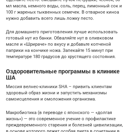
мл масла, немного воды, соль, перец, лимонный сок и
100 г жареных тыквенных семечек. В отварное киноа
нужно добавить всего лишь ложку песто.
Для домашнего приготовления лучше использовать
готовый нут из банки. Обваляйте нут в оливковом
масле и «Шрираче» по вкусу и добавьте копченой
паприки на кончике ножа. Запекайте 15 минут при
температуре 180 градусов до хрустящего состояния.
Оздоровительные программы в клинике
ША
Миссия велнес-клиники SHA – привить клиентам
здоровый образ жизни и запустить механизмы
самоисцеления и омоложения организма.
Макробиотика (в переводе с японского — «долгая
жизнь») — это современное учение о профилактике
преждевременного старения и болезней цивилизации,
в основе которого лежит особая диета в сочетании в