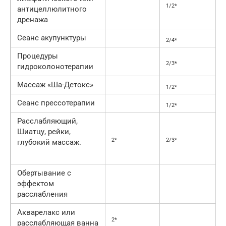
1/2*
антицеллюлитного
дренажа
Сеанс акупунктуры
2/4*
Процедуры
2/3*
гидроколонотерапии
Массаж «Ша-Детокс»
1/2*
Сеанс прессотерапии
1/2*
Расслабляющий,
Шиатцу, рейки,
2*
2/3*
глубокий массаж.
Обертывание с
эффектом
расслабления
Акварелакс или
2*
расслабляющая ванна