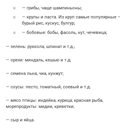
— грибы, чаще шампиньоны;
— крупы и паста. Из круп самые популярные –
бурый рис, кускус, булгур;
— бобовые: бобы, фасоль, нут, чечевица;
— зелень: руккола, шпинат и т.д.;
— орехи: миндаль, кешью и т.д;
— семена льна, чиа, кунжут;
— соусы: песто, томатный, соевый и т.д.
— мясо птицы: индейка, курица; красная рыба,
морепродукты: мидии, креветки;
— сыр и яйца.