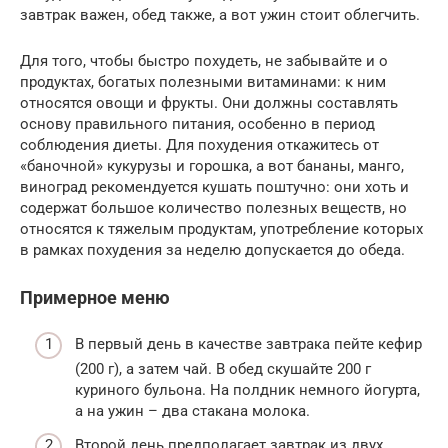
завтрак важен, обед также, а вот ужин стоит облегчить.
Для того, чтобы быстро похудеть, не забывайте и о
продуктах, богатых полезными витаминами: к ним
относятся овощи и фрукты. Они должны составлять
основу правильного питания, особенно в период
соблюдения диеты. Для похудения откажитесь от
«баночной» кукурузы и горошка, а вот бананы, манго,
виноград рекомендуется кушать поштучно: они хоть и
содержат большое количество полезных веществ, но
относятся к тяжелым продуктам, употребление которых
в рамках похудения за неделю допускается до обеда.
Примерное меню­
В первый день в качестве завтрака пейте кефир
(200 г), а затем чай. В обед скушайте 200 г
куриного бульона. На полдник немного йогурта,
а на ужин – два стакана молока.
Второй день предполагает завтрак из двух