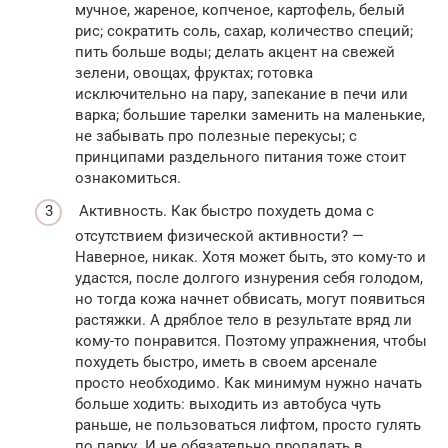
мучное, жареное, копченое, картофель, белый
рис; сократить соль, сахар, количество специй;
пить больше воды; делать акцент на свежей
зелени, овощах, фруктах; готовка
исключительно на пару, запекание в печи или
варка; большие тарелки заменить на маленькие,
не забывать про полезные перекусы; с
принципами раздельного питания тоже стоит
ознакомиться.
Активность. Как быстро похудеть дома с
отсутствием физической активности? —
Наверное, никак. Хотя может быть, это кому-то и
удастся, после долгого изнурения себя голодом,
но тогда кожа начнет обвисать, могут появиться
растяжки. А дряблое тело в результате вряд ли
кому-то понравится. Поэтому упражнения, чтобы
похудеть быстро, иметь в своем арсенале
просто необходимо. Как минимум нужно начать
больше ходить: выходить из автобуса чуть
раньше, не пользоваться лифтом, просто гулять
по парку. И не обязательно пропадать в