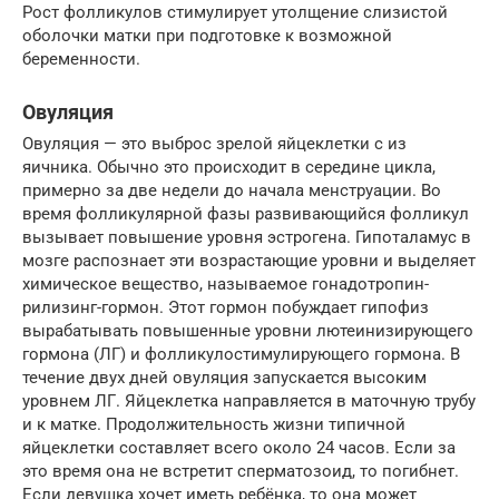
Рост фолликулов стимулирует утолщение слизистой
оболочки матки при подготовке к возможной
беременности.
Овуляция
Овуляция — это выброс зрелой яйцеклетки с из
яичника. Обычно это происходит в середине цикла,
примерно за две недели до начала менструации. Во
время фолликулярной фазы развивающийся фолликул
вызывает повышение уровня эстрогена. Гипоталамус в
мозге распознает эти возрастающие уровни и выделяет
химическое вещество, называемое гонадотропин-
рилизинг-гормон. Этот гормон побуждает гипофиз
вырабатывать повышенные уровни лютеинизирующего
гормона (ЛГ) и фолликулостимулирующего гормона. В
течение двух дней овуляция запускается высоким
уровнем ЛГ. Яйцеклетка направляется в маточную трубу
и к матке. Продолжительность жизни типичной
яйцеклетки составляет всего около 24 часов. Если за
это время она не встретит сперматозоид, то погибнет.
Если девушка хочет иметь ребёнка, то она может