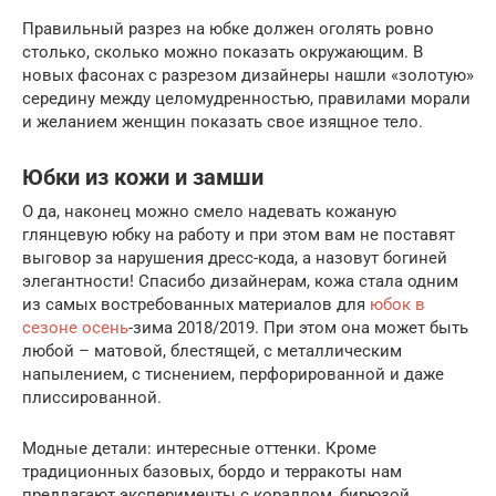
Правильный разрез на юбке должен оголять ровно
столько, сколько можно показать окружающим. В
новых фасонах с разрезом дизайнеры нашли «золотую»
середину между целомудренностью, правилами морали
и желанием женщин показать свое изящное тело.
Юбки из кожи и замши
О да, наконец можно смело надевать кожаную
глянцевую юбку на работу и при этом вам не поставят
выговор за нарушения дресс-кода, а назовут богиней
элегантности! Спасибо дизайнерам, кожа стала одним
из самых востребованных материалов для
юбок в
сезоне осень
-зима 2018/2019. При этом она может быть
любой – матовой, блестящей, с металлическим
напылением, с тиснением, перфорированной и даже
плиссированной.
Модные детали: интересные оттенки. Кроме
традиционных базовых, бордо и терракоты нам
предлагают эксперименты с кораллом, бирюзой,