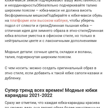
Юбки-макси зимой подчеркивают вашу женственность
и неординарностьОбязательно подчеркивайте талию
широким поясом — юбка-макси не должна висеть
бесформенным мешкомПодбирайте к юбке-макси обувь
на
платформе или высоком каблуке
, чтобы уберечь
подол от слякоти и грязиДлинная пышная юбка —
отличная идея для зимнего образа в этно-стилеДлинная
юбка вполне уместна в офисном стиле, но только в
нейтральном цвете и с лаконичными дополнениями
Модные детали: сочные цвета, складки и воланы,
талия, подчеркнутая широким поясом.
С чем носить: можно создать оригинальный образ в
этно стиле, если добавить к такой юбке сапоги-казаки и
дубленку.
Супер тренд всех времен! Модные юбки
карандаш 2021-2022
Сразу же отметим, что каждая юбка-карандаш красива
по своему, ведь она делает образ более женственным,