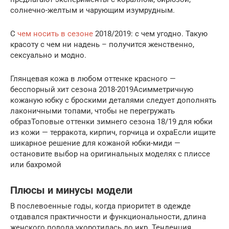
солнечно-желтым и чарующим изумрудным.
С
чем носить в сезоне
2018/2019: с чем угодно. Такую
красоту с чем ни надень – получится женственно,
сексуально и модно.
Глянцевая кожа в любом оттенке красного —
бесспорный хит сезона 2018-2019Асимметричную
кожаную юбку с броскими деталями следует дополнять
лаконичными топами, чтобы не перегружать
образТоповые оттенки зимнего сезона 18/19 для юбки
из кожи — терракота, кирпич, горчица и охраЕсли ищите
шикарное решение для кожаной юбки-миди —
остановите выбор на оригинальных моделях с плиссе
или бахромой
Плюсы и минусы модели
В послевоенные годы, когда приоритет в одежде
отдавался практичности и функциональности, длина
женского подола укоротилась до икр. Тенденция