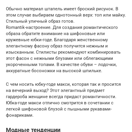
Обычно материал штапель имеет броский рисунок. В
этом случае выбираем однотонный верх: топ или майку.
Стильный уличный образ готов.
Romantik-настроение. Для создания романтического
образа обратите внимание на шифоновые или
кружевные юбки-годе. Благодаря женственному
элегантному фасону образ получится нежным и
изысканным. Стилисты рекомендуют комбинировать
этот фасон с нежными блузами или облегающими
укороченными топами. В качестве обуви – лодочки,
аккуратные босоножки на высокой шпильке.
С чем носить юбку-годе макси, которая так и просится
на вечерний выход? Этот элегантный предмет
гардероба женщине всегда придаст романтичности.
Юбка-годе макси отлично смотрится в сочетании с
легкой шифоновой блузой с пышными рукавами-
фонариками.
Модные тенденции