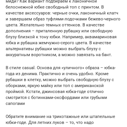
миди? Как вариант подбираем к лаконичной
белоснежной юбке свободный топ с принтом. В
качестве аксессуаров: черные очки, лаконичный клатч
и завершаем образ туфлями-лодочками бежево-черного
цвета. Желательно темных оттенков. В качестве
дополнения – приталенную рубашку или свободную
блузу близкой к тону юбки. Например, аквамариновая
юбка и рубашка жемчужно-серого цвета. В качестве
альтернативы рубашки можно выбрать блузу с
аккуратным воротником, а можно завязать на бант.
В стиле casual. Основа для «уличного» образа – юбка-
года из денима. Практично и очень удобно. Кроме
рубашки в клетку, можно выбрать свободную блузу с
оборками, яркую майку или топ с американской
проймой. Кстати, джинсовая юбка-годе отлично
смотрится с ботинками-оксфордами или грубыми
сапогами
Обратите внимание на трикотажные или штапельные
юбки-годе. Для летних луков – то, что надо