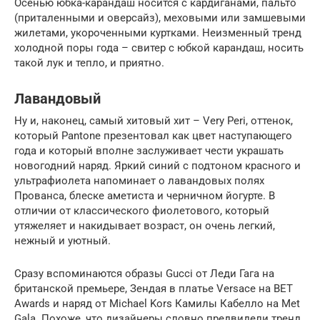
Осенью юбка-карандаш носится с кардиганами, пальто
(приталенными и оверсайз), меховыми или замшевыми
жилетами, укороченными куртками. Неизменный тренд
холодной поры года – свитер с юбкой карандаш, носить
такой лук и тепло, и приятно.
Лавандовый
Ну и, наконец, самый хитовый хит – Very Peri, оттенок,
который Pantone презентовал как цвет наступающего
года и который вполне заслуживает чести украшать
новогодний наряд. Яркий синий с подтоном красного и
ультрафиолета напоминает о лавандовых полях
Прованса, блеске аметиста и черничном йогурте. В
отличии от классического фиолетового, который
утяжеляет и накидывает возраст, он очень легкий,
нежный и уютный.
Сразу вспоминаются образы Gucci от Леди Гага на
британской премьере, Зендая в платье Versace на BET
Awards и наряд от Michael Kors Камилы Кабелло на Met
Gala. Похоже, что дизайнеры словно предвидели тренд