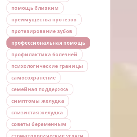
помощь близким
преимущества протезов
протезирование зубов
профессиональная помощь
профилактика болезней
психологические границы
самосохранение
семейная поддержка
симптомы желудка
слизистая желудка
советы беременным
стоматологические услуги