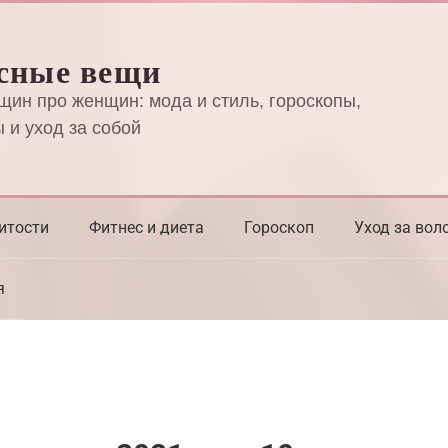
сные вещи
щин про женщин: мода и стиль, гороскопы,
 и уход за собой
итости
Фитнес и диета
Гороскоп
Уход за вол
я