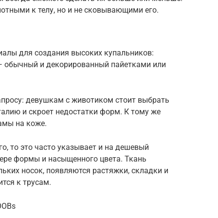
тными к телу, но и не сковывающими его.
алы для создания высоких купальников:
 — обычный и декорированный пайетками или
апросу: девушкам с животиком стоит выбрать
талию и скроет недостатки форм. К тому же
амы на коже.
о, то это часто указывает и на дешевый
тере формы и насыщенного цвета. Ткань
льких носок, появляются растяжки, складки и
тся к трусам.
OOBs