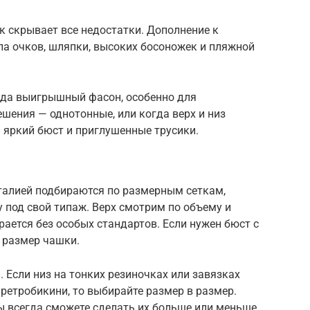
к скрывает все недостатки. Дополнение к
па очков, шляпки, высоких босоножек и пляжной
гда выигрышный фасон, особенно для
ешения — однотонные, или когда верх и низ
 яркий бюст и приглушенные трусики.
 талией подбираются по размерным сеткам,
 под свой типаж. Верх смотрим по объему и
ается без особых стандартов. Если нужен бюст с
 размер чашки.
 Если низ на тонких резиночках или завязках
ретробикини, то выбирайте размер в размер.
вы всегда сможете сделать их больше или меньше.