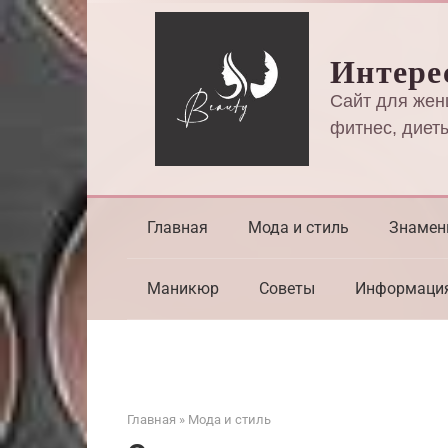
Перейти
к
Интере
контенту
Сайт для жен
фитнес, диеты
Главная
Мода и стиль
Знамен
Маникюр
Советы
Информаци
Главная
»
Мода и стиль