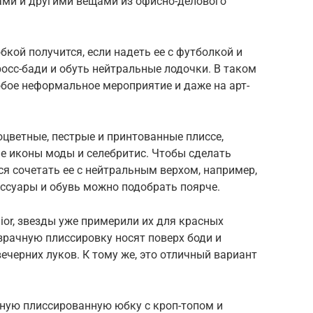
ами и другими вещами из офисно-делового
кой получится, если надеть ее с футболкой и
осс-бади и обуть нейтральные лодочки. В таком
юбое неформальное мероприятие и даже на арт-
цветные, пестрые и принтованные плиссе,
е иконы моды и селебритис. Чтобы сделать
я сочетать ее с нейтральным верхом, например,
ессуары и обувь можно подобрать поярче.
ior, звезды уже примерили их для красных
зрачную плиссировку носят поверх боди и
черних луков. К тому же, это отличный вариант
ную плиссированную юбку с кроп-топом и