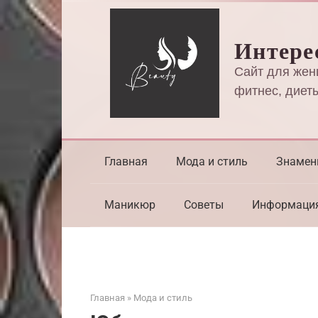
Перейти
к
Интере
контенту
Сайт для жен
фитнес, диеты
Главная
Мода и стиль
Знамен
Маникюр
Советы
Информаци
Главная
»
Мода и стиль