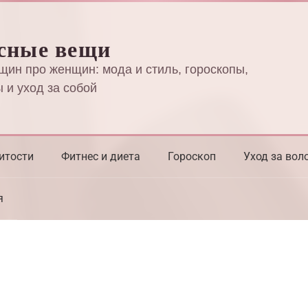
сные вещи
щин про женщин: мода и стиль, гороскопы,
 и уход за собой
итости
Фитнес и диета
Гороскоп
Уход за вол
я