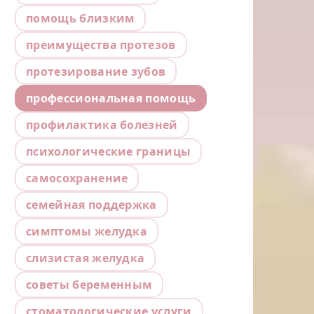
помощь близким
преимущества протезов
протезирование зубов
профессиональная помощь
профилактика болезней
психологические границы
самосохранение
семейная поддержка
симптомы желудка
слизистая желудка
советы беременным
стоматологические услуги