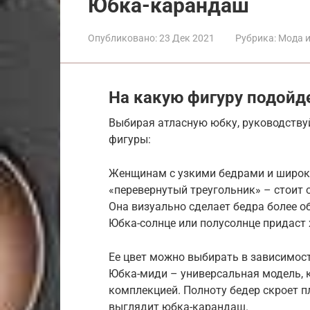
Юбка-карандаш
Опубликовано:
23 Дек 2021
Рубрика:
Мода и
На какую фигуру подойд
Выбирая атласную юбку, руководствуй
фигуры:
Женщинам с узкими бедрами и широк
«перевернутый треугольник» – стоит
Она визуально сделает бедра более 
Юбка-солнце или полусолнце придаст
Ее цвет можно выбирать в зависимост
Юбка-миди – универсальная модель, 
комплекцией. Полноту бедер скроет п
выглядит юбка-карандаш.