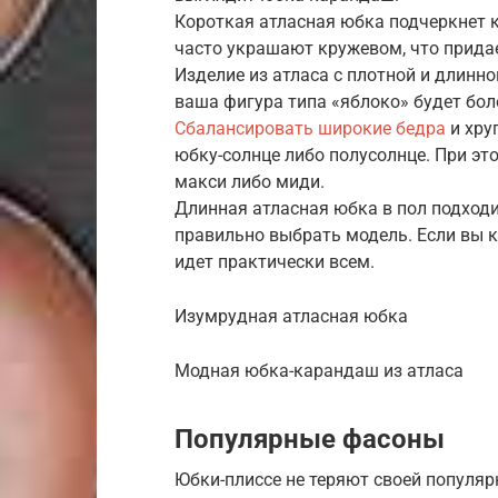
Короткая атласная юбка подчеркнет к
часто украшают кружевом, что придае
Изделие из атласа с плотной и длинн
ваша фигура типа «яблоко» будет бол
Сбалансировать широкие бедра
и хру
юбку-солнце либо полусолнце. При эт
макси либо миди.
Длинная атласная юбка в пол подход
правильно выбрать модель. Если вы к
идет практически всем.
Изумрудная атласная юбка
Модная юбка-карандаш из атласа
Популярные фасоны
Юбки-плиссе не теряют своей популярн