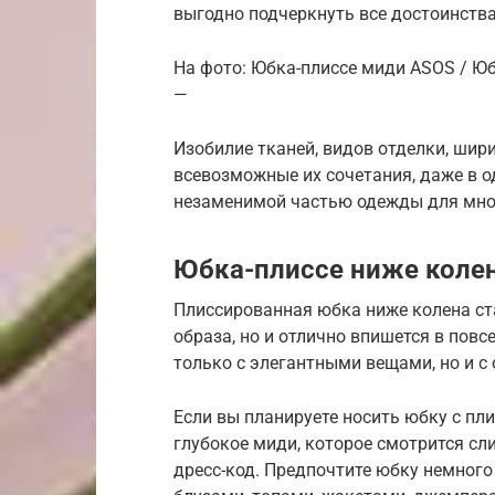
выгодно подчеркнуть все достоинства
На фото: Юбка-плиссе миди ASOS / Юб
—
Изобилие тканей, видов отделки, шир
всевозможные их сочетания, даже в о
незаменимой частью одежды для мно
Юбка-плиссе ниже коле
Плиссированная юбка ниже колена ст
образа, но и отлично впишется в повс
только с элегантными вещами, но и с
Если вы планируете носить юбку с пл
глубокое миди, которое смотрится с
дресс-код. Предпочтите юбку немног