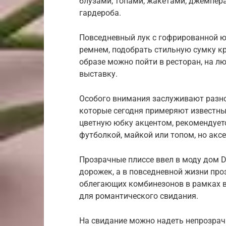
блузами, топами, жакетами, джемпер
гардероба.
Повседневный лук с гофрированной юб
ремнем, подобрать стильную сумку кр
образе можно пойти в ресторан, на л
выставку.
Особого внимания заслуживают разно
которые сегодня примеряют известны
цветную юбку акцентом, рекомендуетс
футболкой, майкой или топом, но акс
Прозрачные плиссе ввел в моду дом D
дорожек, а в повседневной жизни про
облегающих комбинезонов в рамках ве
для романтического свидания.
На свидание можно надеть непрозрач