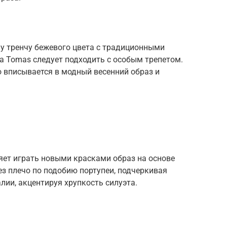
му тренчу бежевого цвета с традиционными
a Tomas следует подходить с особым трепетом.
 вписывается в модный весенний образ и
яет играть новыми красками образ на основе
ез плечо по подобию портупеи, подчеркивая
алии, акцентируя хрупкость силуэта.