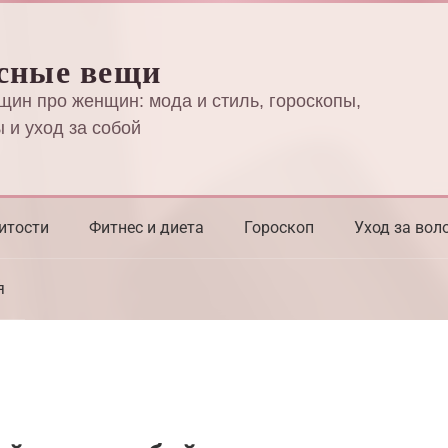
сные вещи
щин про женщин: мода и стиль, гороскопы,
 и уход за собой
итости
Фитнес и диета
Гороскоп
Уход за вол
я