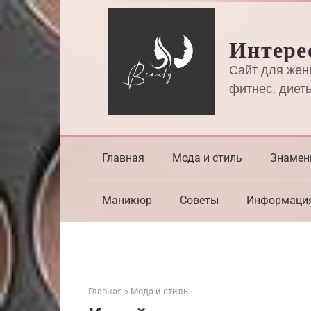
Перейти
к
Интере
контенту
Сайт для жен
фитнес, диеты
Главная
Мода и стиль
Знамен
Маникюр
Советы
Информаци
Главная
»
Мода и стиль