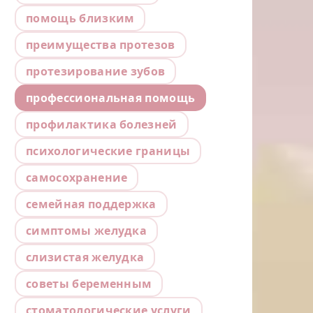
помощь близким
преимущества протезов
протезирование зубов
профессиональная помощь
профилактика болезней
психологические границы
самосохранение
семейная поддержка
симптомы желудка
слизистая желудка
советы беременным
стоматологические услуги