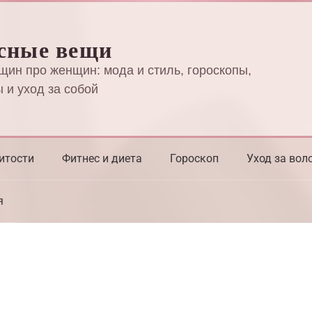
сные вещи
щин про женщин: мода и стиль, гороскопы,
 и уход за собой
итости
Фитнес и диета
Гороскоп
Уход за вол
я