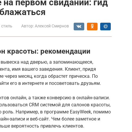
 на первом свидании: гид
 облажаться
 стиль
Автор:
Алексей Смирнов
лон красоты: рекомендации
о вывеска над дверью, а запоминающееся,
нта, имя вашего заведения. Клиент, придя
 через месяц, когда обрастет прическа. По
йти его в интернете и посоветовать друзьям.
нтов онлайн, а также конверсию в онлайн-записи.
пользоваться CRM системой для салонов красоты,
ю роль. Например, в программе EasyWeek, помимо
айн-записи и веб-сайт. Чем более заметное и
ольше вероятность привлечь клиентов.