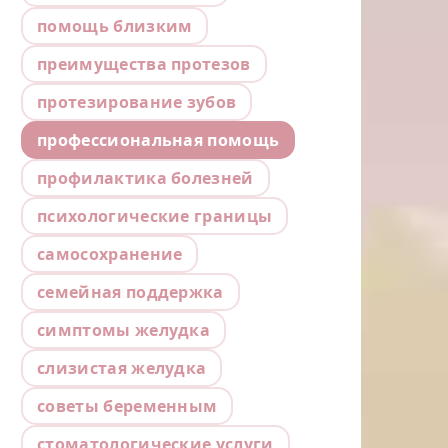
помощь близким
преимущества протезов
протезирование зубов
профессиональная помощь
профилактика болезней
психологические границы
самосохранение
семейная поддержка
симптомы желудка
слизистая желудка
советы беременным
стоматологические услуги