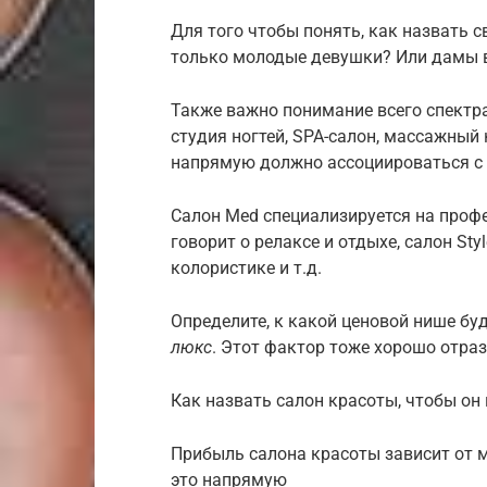
Для того чтобы понять, как назвать св
только молодые девушки? Или дамы в
Также важно понимание всего спектра
студия ногтей, SPA-салон, массажный 
напрямую должно ассоциироваться с
Салон Med специализируется на профе
говорит о релаксе и отдыхе, салон St
колористике и т.д.
Определите, к какой ценовой нише бу
люкс
. Этот фактор тоже хорошо отраз
Как назвать салон красоты, чтобы он
Прибыль салона красоты зависит от м
это напрямую