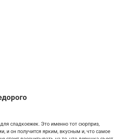
едорого
 для сладкоежек. Это именно тот сюрприз,
, и он получится ярким, вкусным и, что самое
не стоит рассчитывать на то, что девушка съест