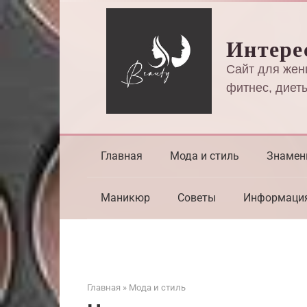
Перейти
к
Интере
контенту
Сайт для жен
фитнес, диеты
Главная
Мода и стиль
Знамен
Маникюр
Советы
Информаци
Главная
»
Мода и стиль