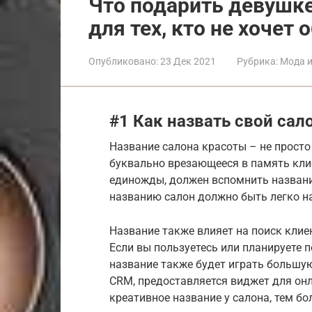
Что подарить девушке
для тех, кто не хочет
Опубликовано:
23 Дек 2021
Рубрика:
Мода и
#1 Как назвать свой са
Название салона красоты – не прост
буквально врезающееся в память клие
единожды, должен вспомнить название
названию салон должно быть легко на
Название также влияет на поиск клие
Если вы пользуетесь или планируете 
название также будет играть большу
CRM, предоставляется виджет для онл
креативное название у салона, тем б