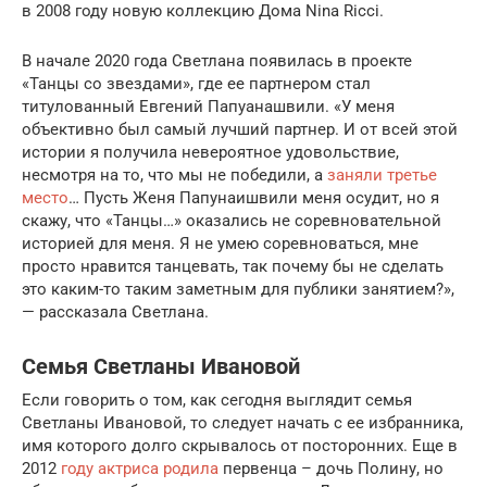
в 2008 году новую коллекцию Дома Nina Ricci.
В начале 2020 года Светлана появилась в проекте
«Танцы со звездами», где ее партнером стал
титулованный Евгений Папуанашвили. «У меня
объективно был самый лучший партнер. И от всей этой
истории я получила невероятное удовольствие,
несмотря на то, что мы не победили, а
заняли третье
место
… Пусть Женя Папунаишвили меня осудит, но я
скажу, что «Танцы…» оказались не соревновательной
историей для меня. Я не умею соревноваться, мне
просто нравится танцевать, так почему бы не сделать
это каким-то таким заметным для публики занятием?»,
— рассказала Светлана.
Семья Светланы Ивановой
Если говорить о том, как сегодня выглядит семья
Светланы Ивановой, то следует начать с ее избранника,
имя которого долго скрывалось от посторонних. Еще в
2012
году актриса родила
первенца – дочь Полину, но