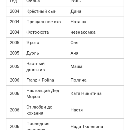
Год
Фильм
Роль
2004
Крёстный сын
Дина
2004
Прощальное эхо
Наташа
2004
Фотоохота
незнакомка
2005
9 рота
Оля
2005
Дуэль
Аня
Частный
2005
Маша
детектив
2006
Franz + Polina
Полина
Настоящий Дед
2006
Катя Никитина
Мороз
От любви до
2006
Настя
кохання
Последняя
2006
Надя Тюленина
исповедь