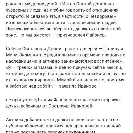
родила ему двоих детей. «Мы со Светой довольно
суеверные люди, не любим говорить об отношениях
открыто. И связано это, в частности, с нездоровым
интересом общественности к личной жизни людей.
Личную жизнь лучше оберегать, держать в приватной
зоне. Но мы вместе», — признавался Файзиев.
Сейчас Светлана и Джаник растят дочерей — Полину и
Миру. Знаменитые родители много времени проводят с
наследницами и активно занимаются их воспитанием.
«Я — тревожная мама. Я давно приучаю себя к мысли,
что мои дети могут быть самостоятельными и не нужно
их так контролировать. Мамой быть непросто, поэтому
я работаю над собой», — заявила Иванова.
не пропуститеДжаник Файзиев познакомил старшую
дочь с ребенком от Светланы Ивановой
Актриса добавила, что дочки не являются частью ее
публичной жизни, поэтому она предпочитает лишний
раз не показывать девочек поклонникам.