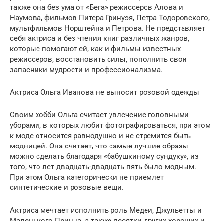
также она без ума от «Бега» режиссеров Алова и
Наумова, фильмов Питера Гринуэя, Петра Тодоровского,
мультфильмов Норштейна и Петрова. Не представляет
себя актриса и без чтения книг различных жанров,
которые помогают ей, как и фильмы известных
режиссеров, восстановить силы, пополнить свои
запасники мудрости и профессионализма.
Актриса Ольга Иванова не выносит розовой одежды
Своим хобби Ольга считает увлечение головными
уборами, в которых любит фотографироваться, при этом
к моде относится равнодушно и не стремится быть
модницей. Она считает, что самые лучшие образы
можно сделать благодаря «бабушкиному сундуку», из
того, что лет двадцать-двадцать пять было модным.
При этом Ольга категорически не приемлет
синтетические и розовые вещи.
Актриса мечтает исполнить роль Медеи, Джульетты и
Маленького Принца, а также десятки других хороших и