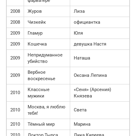
фарватере
2008
Журов
Лиза
2008
Чизкейк
официантка
2009
Гламур
Юля
2009
Кошечка
девушка Настя
Непридуманное
2009
Наташа
убийство
Вербное
2009
Оксана Лепина
воскресенье
Классные
«Сеня» (Арсения)
2010
мужики
Князева
Москва, я люблю
2010
Света
тебя!
2010
Тёмный мир
Марина
2010
Доктор Тырса
Лика Киреева