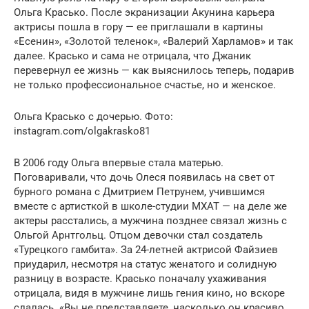
Ольга Красько. После экранизации Акунина карьера
актрисы пошла в гору — ее приглашали в картины
«Есенин», «Золотой теленок», «Валерий Харламов» и так
далее. Красько и сама не отрицала, что Джаник
перевернул ее жизнь — как выяснилось теперь, подарив
не только профессиональное счастье, но и женское.
Ольга Красько с дочерью. Фото:
instagram.com/olgakrasko81
В 2006 году Ольга впервые стала матерью.
Поговаривали, что дочь Олеся появилась на свет от
бурного романа с Дмитрием Петрунем, учившимся
вместе с артисткой в школе-студии МХАТ — на деле же
актеры расстались, а мужчина позднее связал жизнь с
Ольгой Арнтгольц. Отцом девочки стал создатель
«Турецкого гамбита». За 24-летней актрисой Файзиев
приударил, несмотря на статус женатого и солидную
разницу в возрасте. Красько поначалу ухаживания
отрицала, видя в мужчине лишь гения кино, но вскоре
сдалась. «Вы не представляете, насколько он красиво