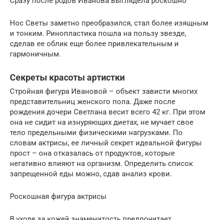
Сразу после родов Иванова выглядела роскошно
Нос Светы заметно преобразился, стал более изящным
и тонким. Ринопластика пошла на пользу звезде,
сделав ее облик еще более привлекательным и
гармоничным.
Секреты красоты артистки
Стройная фигура Ивановой – объект зависти многих
представительниц женского пола. Даже после
рождения дочери Светлана весит всего 42 кг. При этом
она не сидит на изнуряющих диетах, не мучает свое
тело предельными физическими нагрузками. По
словам актрисы, ее личный секрет идеальной фигуры
прост – она отказалась от продуктов, которые
негативно влияют на организм. Определить список
запрещенной еды можно, сдав анализ крови.
Роскошная фигура актрисы
В уходе за кожей знаменитость предпочитает