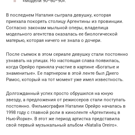
«Модели 90−60−90».
В последнем Наталия сыграла девушку, которая
приехала покорять столицу Аргентины из провинции.
Согласно законам мыльной оперы, владелица
модельного агентства оказалась ее биологической
матерью, которая ничего не знала о дочери.
После съемок в этом сериале девушку стали постоянно
узнавать на улицах. Но настоящая слава появилась,
когда Орейро приняла участие в картине «Богатые и
знаменитые». Ее партнером в этой ленте был Диего
Рамос, который на тот момент уже имел известность.
Долгожданный успех просто обрушился на юную
звезду, а предложения от режиссеров стали поступать
постоянно. Фильмография Наталии Орейро началась в
1998 году с главной роли в киноленте «Аргентинец в
Нью-Йорке». В этот же период артистка представила
свой первый музыкальный альбом «Natalia Oreiro».