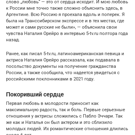
слово „любовь“ — это от сердца исходит. И мою любовь
к России мне точно также сложно объяснить здесь, в
Аргентине. Всю Россию я проехала вдоль и поперек. Я
была на Транссибирском экспрессе и в тех местах, где
может и сами русские не были», — объяснила свои
чувства Наталия Орейро в интервью 5-tv.ru полтора года
назад.
Ранее, как писал 5-tv.ru, латиноамериканская певица и
актриса Наталия Орейро рассказала, как подавала в
посольство документы на получение гражданства
России, а также сообщила, что надеется увидеться с
российскими поклонниками в 2021 году.
Покоривший сердце
Первая любовь в молодости приносит как
максимальную радость, так и боль. Первые серьезные
отношения у актрисы сложились с Пабло Эччари. Так
же как и Наталья он был актером и это сблизило
молодых людей. Их романтические отношения длились