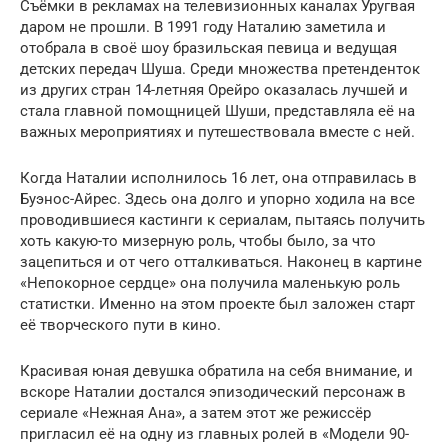
Съёмки в рекламах на телевизионных каналах Уругвая
даром не прошли. В 1991 году Наталию заметила и
отобрала в своё шоу бразильская певица и ведущая
детских передач Шуша. Среди множества претенденток
из других стран 14-летняя Орейро оказалась лучшей и
стала главной помощницей Шуши, представляла её на
важных мероприятиях и путешествовала вместе с ней.
Когда Наталии исполнилось 16 лет, она отправилась в
Буэнос-Айрес. Здесь она долго и упорно ходила на все
проводившиеся кастинги к сериалам, пытаясь получить
хоть какую-то мизерную роль, чтобы было, за что
зацепиться и от чего отталкиваться. Наконец в картине
«Непокорное сердце» она получила маленькую роль
статистки. Именно на этом проекте был заложен старт
её творческого пути в кино.
Красивая юная девушка обратила на себя внимание, и
вскоре Наталии достался эпизодический персонаж в
сериале «Нежная Ана», а затем этот же режиссёр
пригласил её на одну из главных ролей в «Модели 90-