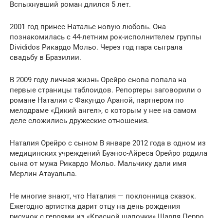
Вспыхнувший роман длился 5 лет.
2001 год принес Наталье новую любовь. Она
познакомилась с 44-летним рок-исполнителем группы
Divididos Рикардо Мольо. Через год пара сыграла
свадьбу в Бразилии.
В 2009 году личная жизнь Орейро снова попала на
первые страницы таблоидов. Репортеры заговорили о
романе Наталии с Факундо Араной, партнером по
мелодраме «Дикий ангел», с которым у нее на самом
деле сложились дружеские отношения.
Наталия Орейро с сыном В январе 2012 года в одном из
медицинских учреждений Буэнос-Айреса Орейро родила
сына от мужа Рикардо Мольо. Мальчику дали имя
Мерлин Атауальпа.
Не многие знают, что Наталия — поклонница сказок.
Ежегодно артистка дарит отцу на день рождения
рисунок с героями из «Красной шапочки» Шарля Перро,