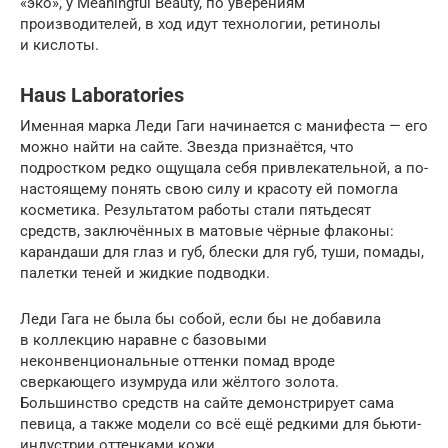
«эко», у Meaningful Beauty, по уверениям
производителей, в ход идут технологии, ретинолы
и кислоты.
Haus Laboratories
Именная марка Леди Гаги начинается с манифеста — его
можно найти на сайте. Звезда признаётся, что
подростком редко ощущала себя привлекательной, а по-
настоящему понять свою силу и красоту ей помогла
косметика. Результатом работы стали пятьдесят
средств, заключённых в матовые чёрные флаконы:
карандаши для глаз и губ, блески для губ, туши, помады,
палетки теней и жидкие подводки.
Леди Гага не была бы собой, если бы не добавила
в коллекцию наравне с базовыми
неконвенциональные оттенки помад вроде
сверкающего изумруда или жёлтого золота.
Большинство средств на сайте демонстрирует сама
певица, а также модели со всё ещё редкими для бьюти-
индустрии оттенками кожи.