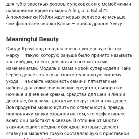
для губ в заветных розовых упаковках и с мемоёмкими
названиями вроде помады Allergic to Bullsh*t.
А поклонники Кайли ждут новых релизов не меньше,
чем фанаты её свояка Канье — новых дропов Yeezy.
Meaningful Beauty
Синди Кроуфорд создала очень прицельную бьюти-
марку — такую, которую раньше было принято называть
«антиэйдж», то есть для кожи с возрастными
изменениями. Модель и мама новой супермодели Кайи
Гербер делает ставку на многоступенчатую систему
ухода — на сайте марки есть семи- и пятиэтапные
наборы для кожи: очищающие средства, сыворотки,
ночные и дневные кремы, средства для шеи и линии
декольте, бальзамы для кожи вокруг глаз и так далее.
Все продукты можно купить по отдельности, правда,
поклонники марки сходятся на том, что эффективнее
всего они работают в связке. В отличие от многих
ухаживающих звёздных брендов, которые делают
ставку на маркетинговую составляющую с приставкой