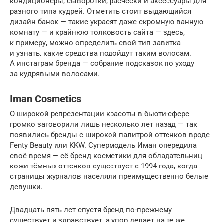
кондиционеры, сыворотки, расчёски и аксессуары для
разного типа кудрей. Отметить стоит выдающийся
дизайн банок — такие украсят даже скромную ванную
комнату — и крайнюю толковость сайта — здесь,
к примеру, можно определить свой тип завитка
и узнать, какие средства подойдут таким волосам.
А инстаграм бренда — собрание подсказок по уходу
за кудрявыми волосами.
Iman Cosmetics
О широкой репрезентации красоты в бьюти-сфере
громко заговорили лишь несколько лет назад — так
появились бренды с широкой палитрой оттенков вроде
Fenty Beauty или KKW. Супермодель Иман опередила
своё время — её бренд косметики для обладательниц
кожи тёмных оттенков существует с 1994 года, когда
страницы журналов населяли преимущественно белые
девушки.
Двадцать пять лет спустя бренд по-прежнему
существует и здравствует, а упор делает на те же