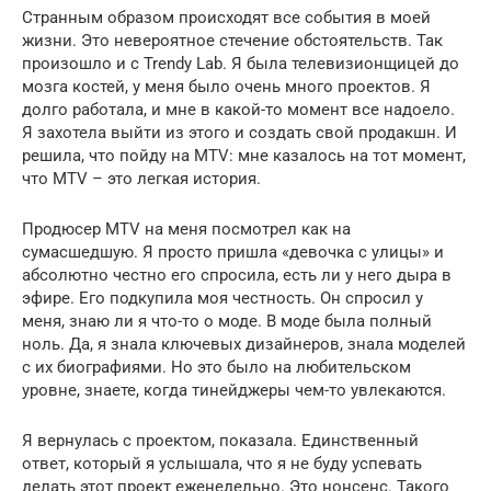
Странным образом происходят все события в моей
жизни. Это невероятное стечение обстоятельств. Так
произошло и с Trendy Lab. Я была телевизионщицей до
мозга костей, у меня было очень много проектов. Я
долго работала, и мне в какой-то момент все надоело.
Я захотела выйти из этого и создать свой продакшн. И
решила, что пойду на MTV: мне казалось на тот момент,
что MTV – это легкая история.
Продюсер MTV на меня посмотрел как на
сумасшедшую. Я просто пришла «девочка с улицы» и
абсолютно честно его спросила, есть ли у него дыра в
эфире. Его подкупила моя честность. Он спросил у
меня, знаю ли я что-то о моде. В моде была полный
ноль. Да, я знала ключевых дизайнеров, знала моделей
с их биографиями. Но это было на любительском
уровне, знаете, когда тинейджеры чем-то увлекаются.
Я вернулась с проектом, показала. Единственный
ответ, который я услышала, что я не буду успевать
делать этот проект еженедельно. Это нонсенс. Такого