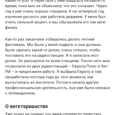
какие-то усы. Я перестала с ним общаться на какое-то
время, пока мне не объяснили, что это означает. Через
год я уже очень хорошо говорила. А на четвертый год
изучения русского уже работала диджеем. У меня был
очень сильный акцент, и мы обыгрывали его как мою
фишку.
Как-то раз заказчики собирались делать летний
фестиваль. Мы были у моей подруги, и они должны
были сделать какой-то ролик, очень спешно, чтобы
поставить его на радиостанции. И я записала этот
ролик. Он разошелся по всем станциям. После него мне
позвонили из двух радиостанций – Европа Плюс и Хит-
FM – и предложили работу. Я выбрала Европу и там
проработала полтора года до того момента, как
выпустилась из института. Потом я начала другую
профессиональную деятельность, она уже была связана
с телевидением.
О вегетарианстве
Уже точно не помню, что меня сподвигло перестать