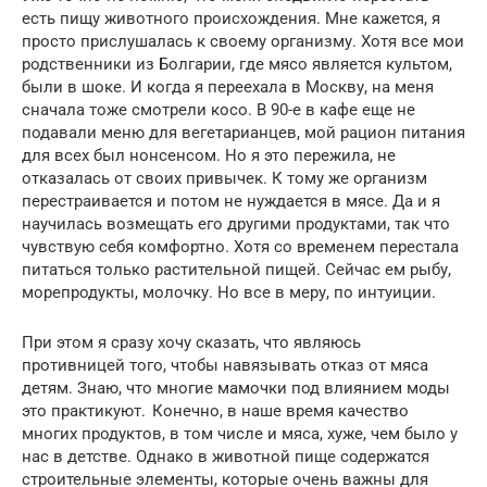
есть пищу животного происхождения. Мне кажется, я
просто прислушалась к своему организму. Хотя все мои
родственники из Болгарии, где мясо является культом,
были в шоке. И когда я переехала в Москву, на меня
сначала тоже смотрели косо. В 90-е в кафе еще не
подавали меню для вегетарианцев, мой рацион питания
для всех был нонсенсом. Но я это пережила, не
отказалась от своих привычек. К тому же организм
перестраивается и потом не нуждается в мясе. Да и я
научилась возмещать его другими продуктами, так что
чувствую себя комфортно. Хотя со временем перестала
питаться только растительной пищей. Сейчас ем рыбу,
морепродукты, молочку. Но все в меру, по интуиции.
При этом я сразу хочу сказать, что являюсь
противницей того, чтобы навязывать отказ от мяса
детям. Знаю, что многие мамочки под влиянием моды
это практикуют. Конечно, в наше время качество
многих продуктов, в том числе и мяса, хуже, чем было у
нас в детстве. Однако в животной пище содержатся
строительные элементы, которые очень важны для