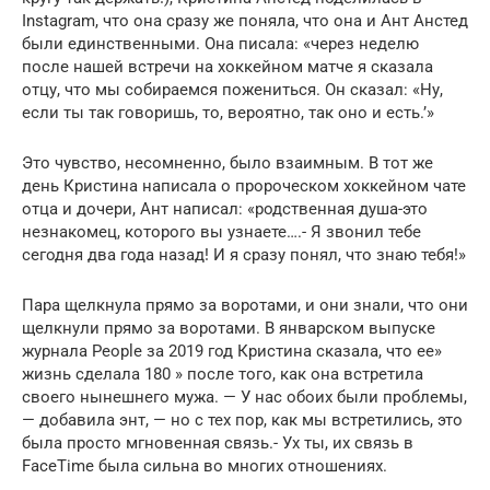
Instagram, что она сразу же поняла, что она и Ант Анстед
были единственными. Она писала: «через неделю
после нашей встречи на хоккейном матче я сказала
отцу, что мы собираемся пожениться. Он сказал: «Ну,
если ты так говоришь, то, вероятно, так оно и есть.’»
Это чувство, несомненно, было взаимным. В тот же
день Кристина написала о пророческом хоккейном чате
отца и дочери, Ант написал: «родственная душа-это
незнакомец, которого вы узнаете….- Я звонил тебе
сегодня два года назад! И я сразу понял, что знаю тебя!»
Пара щелкнула прямо за воротами, и они знали, что они
щелкнули прямо за воротами. В январском выпуске
журнала People за 2019 год Кристина сказала, что ее»
жизнь сделала 180 » после того, как она встретила
своего нынешнего мужа. — У нас обоих были проблемы,
— добавила энт, — но с тех пор, как мы встретились, это
была просто мгновенная связь.- Ух ты, их связь в
FaceTime была сильна во многих отношениях.