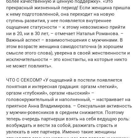
более качественную и ценную поддержку». «Это
прекрасный жизненный период! Если женщина пришла
к нему подготовленной, она переходит на новую
ступень развития, у нее появляется внутреннее
ощущение статусности – к этому невозможно прийти
ни в 20, ни в 30 лет, – отмечает Наталья Романова. –
Важный аспект – взаимоотношения с мужчинами. В
этом возрасте женщина самодостаточна (в хорошем
смысле этого слова), уверена в своей женственности и
исключительности – это константы, на которые никто
не может повлиять».
ЧТО С СЕКСОМ? «У ощущений в постели появляется
понятная и интересная градация: оргазм «легкий»,
оргазм «глубокий», оргазм «высокий» –
головокружительный и наполненный, – настраивает на
приятное Анна Владимирова. – Сексуальная активность
у мужчин-ровесников в среднем снижается. Поэтому
теперь очередь партнерши взять на себя ведущую роль:
возбуждать и вести за собой, разжигать страсть и
увлекать в нее партнера. Именно такие женщины