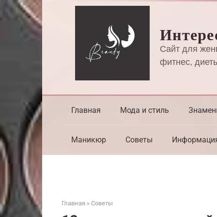
Перейти
к
Интере
контенту
Сайт для жен
фитнес, диеты
Главная
Мода и стиль
Знамен
Маникюр
Советы
Информаци
Главная
»
Советы