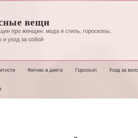
сные вещи
щин про женщин: мода и стиль, гороскопы,
 и уход за собой
итости
Фитнес и диета
Гороскоп
Уход за вол
я