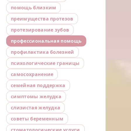
помощь близким
преимущества протезов
протезирование зубов
профессиональная помощь
профилактика болезней
психологические границы
самосохранение
семейная поддержка
симптомы желудка
слизистая желудка
советы беременным
стоматологические услуги