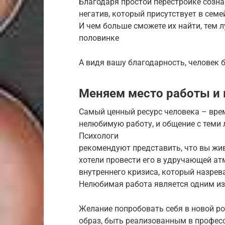
Благодаря простой перестройке созна
негатив, который присутствует в семе
И чем больше сможете их найти, тем л
половинке
А видя вашу благодарность, человек б
Меняем место работы и 
Самый ценный ресурс человека – врем
нелюбимую работу, и общение с теми
Психологи
рекомендуют представить, что вы жив
хотели провести его в удручающей а
внутреннего кризиса, который назрев
Нелюбимая работа является одним из 
Желание попробовать себя в новой ро
образ, быть реализованным в професс