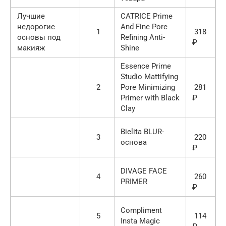
Лучшие
CATRICE Prime
недорогие
And Fine Pore
1
318
основы под
Refining Anti-
₽
макияж
Shine
Essence Prime
Studio Mattifying
2
Pore Minimizing
281
Primer with Black
₽
Clay
Bielita BLUR-
3
220
основа
₽
DIVAGE FACE
4
260
PRIMER
₽
Compliment
5
114
Insta Magic