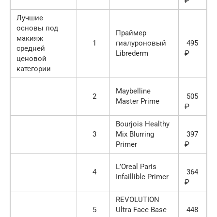
₽
Лучшие
основы под
Праймер
макияж
1
гиалуроновый
495
средней
Librederm
₽
ценовой
категории
Maybelline
2
505
Master Prime
₽
Bourjois Healthy
3
Mix Blurring
397
Primer
₽
L’Oreal Paris
4
364
Infaillible Primer
₽
REVOLUTION
5
Ultra Face Base
448