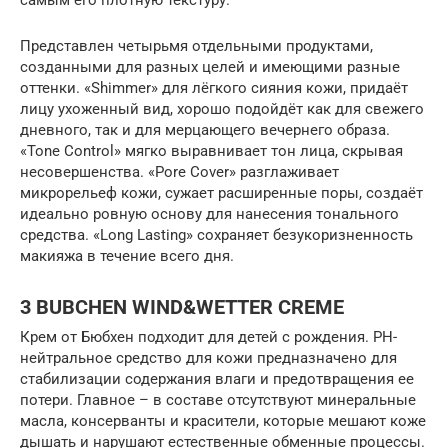
самым его плотную текстуру.
Представлен четырьмя отдельными продуктами,
созданными для разных целей и имеющими разные
оттенки. «Shimmer» для лёгкого сияния кожи, придаёт
лицу ухоженный вид, хорошо подойдёт как для свежего
дневного, так и для мерцающего вечернего образа.
«Tone Control» мягко выравнивает тон лица, скрывая
несовершенства. «Pore Cover» разглаживает
микрорельеф кожи, сужает расширенные поры, создаёт
идеально ровную основу для нанесения тонального
средства. «Long Lasting» сохраняет безукоризненность
макияжа в течение всего дня.
3 BUBCHEN WIND&WETTER CREME
Крем от Бюбхен подходит для детей с рождения. PH-
нейтральное средство для кожи предназначено для
стабилизации содержания влаги и предотвращения ее
потери. Главное – в составе отсутствуют минеральные
масла, консерванты и красители, которые мешают коже
дышать и нарушают естественные обменные процессы.