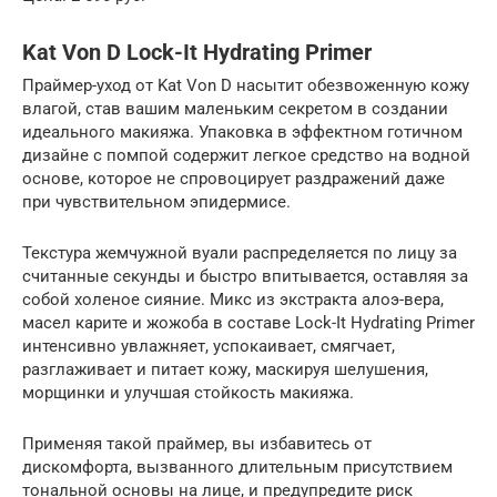
Kat Von D Lock-It Hydrating Primer
Праймер-уход от Kat Von D насытит обезвоженную кожу
влагой, став вашим маленьким секретом в создании
идеального макияжа. Упаковка в эффектном готичном
дизайне с помпой содержит легкое средство на водной
основе, которое не спровоцирует раздражений даже
при чувствительном эпидермисе.
Текстура жемчужной вуали распределяется по лицу за
считанные секунды и быстро впитывается, оставляя за
собой холеное сияние. Микс из экстракта алоэ-вера,
масел карите и жожоба в составе Lock-It Hydrating Primer
интенсивно увлажняет, успокаивает, смягчает,
разглаживает и питает кожу, маскируя шелушения,
морщинки и улучшая стойкость макияжа.
Применяя такой праймер, вы избавитесь от
дискомфорта, вызванного длительным присутствием
тональной основы на лице, и предупредите риск