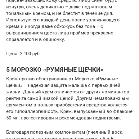
подсвечивающих кожу средств. Лицо сияет будто
изнутри, очень деликатно – даже под матовым
тональным кремом, и не блестит в течение дня.
Использую его каждый день после увлажняющего
крема и иногда даже обхожусь без тона – с
выравниванием цвета лица праймер прекрасно
справляется и в одиночку.
Цена: 2 100 руб.
5 МОРОЗКО «РУМЯНЫЕ ЩЕЧКИ»
Крем против обветривания от Морозко «Румяные
щечки» – надежная защита малыша с первых дней
жизни. Данный крем отличается от других номинантов
рейтинга самой низкой ценой. Другим немаловажным
аргументом в пользу приобретения средства является
его гипоаллергенность. Крем, выпускаемый во флаконе
50 мл, протестирован и рекомендован педиатрами.
Благодаря полезным компонентам (пчелиный воск,
кокосовое и касторовое масла, витамины А и Е,