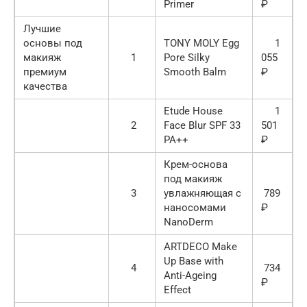
Primer
₽
Лучшие
основы под
TONY MOLY Egg
1
макияж
1
Pore Silky
055
премиум
Smooth Balm
₽
качества
Etude House
1
2
Face Blur SPF 33
501
PA++
₽
Крем-основа
под макияж
3
увлажняющая с
789
наносомами
₽
NanoDerm
ARTDECO Make
Up Base with
4
734
Anti-Ageing
₽
Effect