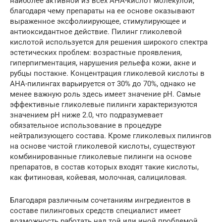
наиболее активной из всех АНА-кислот молекулой,
благодаря чему препараты на ее основе оказывают
выраженное эксфолиирующее, стимулирующее и
антиоксидантное действие. Пилинг гликолевой
кислотой используется для решения широкого спектра
эстетических проблем: возрастные проявления,
гиперпигментация, нарушения рельефа кожи, акне и
рубцы постакне. Концентрация гликолевой кислоты в
АНА-пилингах варьируется от 30% до 70%, однако не
менее важную роль здесь имеет значение pH. Самые
эффективные гликолевые пилинги характеризуются
значением pH ниже 2.0, что подразумевает
обязательное использование в процедуре
нейтрализующего состава. Кроме гликолевых пилингов
на основе чистой гликолевой кислоты, существуют
комбинированные гликолевые пилинги на основе
препаратов, в состав которых входят такие кислоты,
как фитиновая, койевая, молочная, салициловая.
Благодаря различным сочетаниям ингредиентов в
составе пилинговых средств специалист имеет
возможность работать над той или иной проблемой,