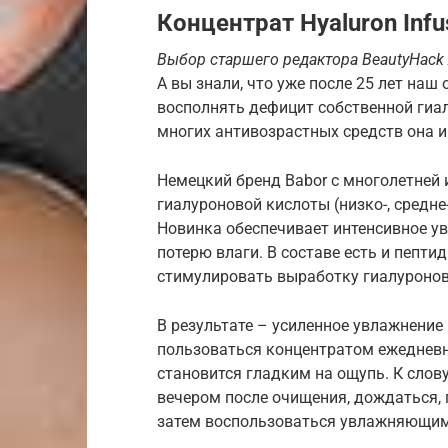
Концентрат Hyaluron Infu
Выбор старшего редактора BeautyHack
А вы знали, что уже после 25 лет наш
восполнять дефицит собственной гиа
многих антивозрастных средств она и
Немецкий бренд Babor с многолетней 
гиалуроновой кислоты (низко-, средне
Новинка обеспечивает интенсивное у
потерю влаги. В составе есть и пепт
стимулировать выработку гиалуронов
В результате – усиленное увлажнени
пользоваться концентратом ежедневно
становится гладким на ощупь. К слову
вечером после очищения, дождаться, 
затем воспользоваться увлажняющи