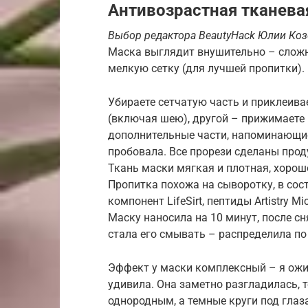
Антивозрастная тканевая 
Выбор редактора BeautyHack Юлии Ко
Маска выглядит внушительно – сложна
мелкую сетку (для лучшей пропитки).
Убираете сетчатую часть и приклеива
(включая шею), другой – прижимаете к
дополнительные части, напоминающие 
пробовала. Все прорези сделаны прод
Ткань маски мягкая и плотная, хорош
Пропитка похожа на сыворотку, в со
компонент LifeSirt, пептиды Artistry 
Маску наносила на 10 минут, после сн
стала его смывать – распределила по 
Эффект у маски комплексный – я ожи
удивила. Она заметно разгладилась, 
однородным, а темные круги под глаз