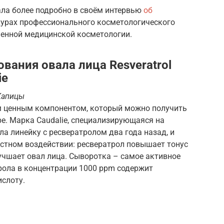
ла более подробно в своём интервью
об
едурах профессионального косметологического
менной медицинской косметологии.
вания овала лица Resveratrol
ie
Капицы
м ценным компонентом, который можно получить
ре. Марка Caudalie, специализирующаяся на
ла линейку с ресвератролом два года назад, и
астном воздействии: ресвератрол повышает тонус
лучшает овал лица. Сыворотка – самое активное
рола в концентрации 1000 ppm содержит
ислоту.