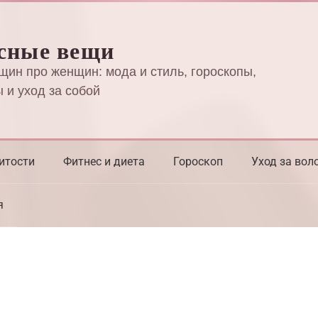
сные вещи
щин про женщин: мода и стиль, гороскопы,
 и уход за собой
итости
Фитнес и диета
Гороскоп
Уход за вол
я