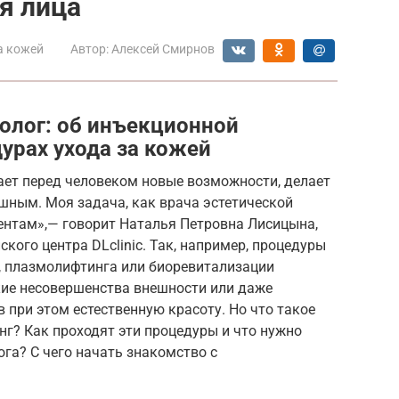
я лица
а кожей
Автор:
Алексей Смирнов
олог: об инъекционной
урах ухода за кожей
ет перед человеком новые возможности, делает
ешным. Моя задача, как врача эстетической
ентам»,— говорит Наталья Петровна Лисицына,
кого центра DLclinic. Так, например, процедуры
, плазмолифтинга или биоревитализации
ие несовершенства внешности или даже
в при этом естественную красоту. Но что такое
г? Как проходят эти процедуры и что нужно
га? С чего начать знакомство с