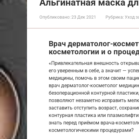
Альгинатная маска дл
Опубликовано:
23 Дек 2021
Рубрика:
Уход з
Врач дерматолог-космет
косметологии и о процед
«Привлекательная внешность открыва
его уверенным в себе, а значит — усп
медицины, помочь в этом своим паци
врач дерматолог-косметолог медицинс
безоперационной контурной пластики
позволяют незаметно исправить мелк
заставить отступить возраст, сохрани
контурная пластика или плазмолифтин
знать перед приёмом врача-косметоло
косметологическими процедурами?