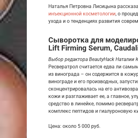
Наталья Петровна Лисицына рассказа
инъекционной косметологии
, о проц
ухода и о тенденциях развития совре
Сыворотка для моделиро
Lift Firming Serum, Caudal
Выбор редактора BeautyHack Наталии 
Ресвератрол считается едва ли самы
из винограда – он содержится в кожу
винограде и его производных, запусти
сконцентрировалась на его антивозр
кожи и разглаживает ее, а главное, у
средство в линейке, помимо ресверат
комплекс пептидов и гиалуроновую к
Цена: около 5 000 руб.