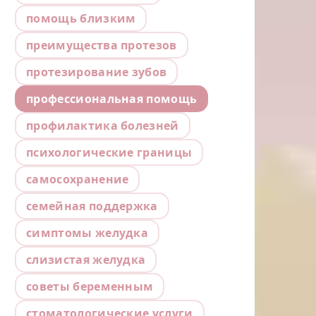
помощь близким
преимущества протезов
протезирование зубов
профессиональная помощь
профилактика болезней
психологические границы
самосохранение
семейная поддержка
симптомы желудка
слизистая желудка
советы беременным
стоматологические услуги