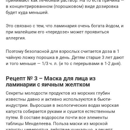
принимают как лечебный раствор. На то есть причина —
в концентрированном (порошковом) виде дозировка
будет куда меньшей.
Это связано с тем, что ламинария очень богата йодом, и
при малейшем его «передозе» может проявиться
аллергия.
Поэтому безопасной для взрослых считается доза в 1
чайную ложку порошка в день. Детям старше 3 лет дают
и того меньше — 1/3 ч. л. (и то с перерывами в 1-2 дня).
Рецепт № 3 – Маска для лица из
ламинарии с яичным желтком
Секреты молодости продуктов из морских глубин
известны давно и активно используются в бьюти-
индустрии. Выросшая в экологических водах морская
капуста собирается руками и сушится естественным
путем. В составе водоросли почти все элементы
таблицы Менделеева. Польза маски из морской
капусты невероятна, действие уникально, а рецепт