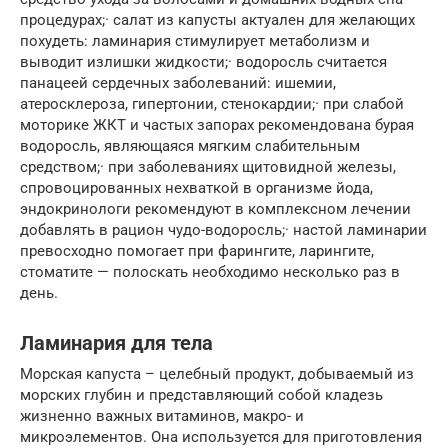
процедурах;· салат из капусты актуален для желающих
похудеть: ламинария стимулирует метаболизм и
выводит излишки жидкости;· водоросль считается
панацеей сердечных заболеваний: ишемии,
атеросклероза, гипертонии, стенокардии;· при слабой
моторике ЖКТ и частых запорах рекомендована бурая
водоросль, являющаяся мягким слабительным
средством;· при заболеваниях щитовидной железы,
спровоцированных нехваткой в организме йода,
эндокринологи рекомендуют в комплексном лечении
добавлять в рацион чудо-водоросль;· настой ламинарии
превосходно помогает при фарингите, ларингите,
стоматите — полоскать необходимо несколько раз в
день.
Ламинария для тела
Морская капуста – целебный продукт, добываемый из
морских глубин и представляющий собой кладезь
жизненно важных витаминов, макро- и
микроэлементов. Она используется для приготовления