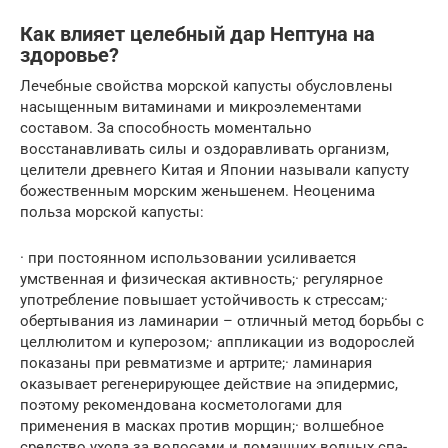
Как влияет целебный дар Нептуна на
здоровье?
Лечебные свойства морской капусты обусловлены
насыщенным витаминами и микроэлементами
составом. За способность моментально
восстанавливать силы и оздоравливать организм,
целители древнего Китая и Японии называли капусту
божественным морским женьшенем. Неоценима
польза морской капусты:
· при постоянном использовании усиливается
умственная и физическая активность;· регулярное
употребление повышает устойчивость к стрессам;·
обертывания из ламинарии – отличный метод борьбы с
целлюлитом и куперозом;· аппликации из водорослей
показаны при ревматизме и артрите;· ламинария
оказывает регенерирующее действие на эпидермис,
поэтому рекомендована косметологами для
применения в масках против морщин;· волшебное
средство ухода за волосами и домашних водных спа-