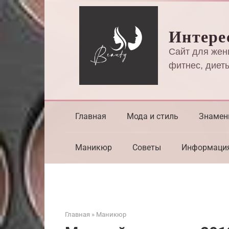
Перейти
к
Интере
контенту
Сайт для жен
фитнес, диеты
Главная
Мода и стиль
Знамен
Маникюр
Советы
Информаци
Главная
»
Маникюр