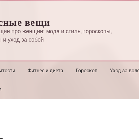
сные вещи
щин про женщин: мода и стиль, гороскопы,
 и уход за собой
итости
Фитнес и диета
Гороскоп
Уход за вол
я