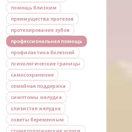
помощь близким
преимущества протезов
протезирование зубов
профессиональная помощь
профилактика болезней
психологические границы
самосохранение
семейная поддержка
симптомы желудка
слизистая желудка
советы беременным
стоматологические услуги