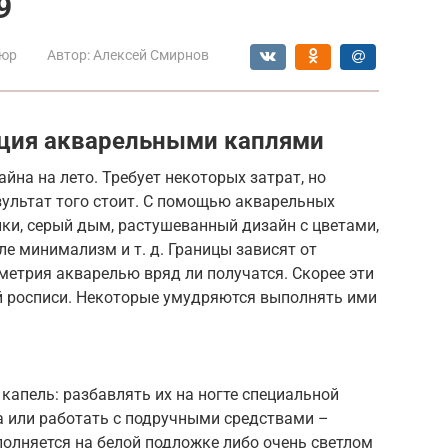
9
юр
Автор:
Алексей Смирнов
кция акварельными каплями
йна на лето. Требует некоторых затрат, но
езультат того стоит. С помощью акварельных
ки, серый дым, растушеванный дизайн с цветами,
ле минимализм и т. д. Границы зависят от
ометрия акварелью вряд ли получатся. Скорее эти
й росписи. Некоторые умудряются выполнять ими
капель: разбавлять их на ногте специальной
 или работать с подручными средствами –
олняется на белой подложке либо очень светлом