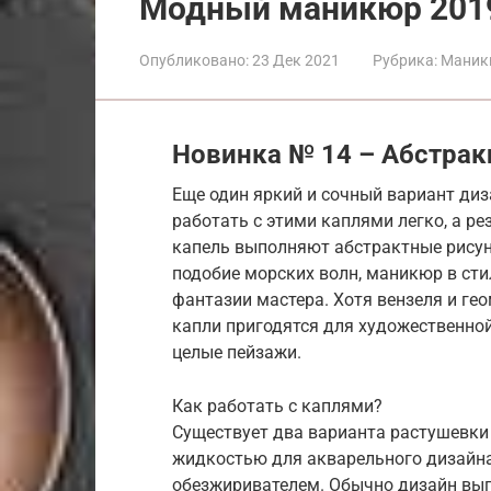
Модный маникюр 201
Опубликовано:
23 Дек 2021
Рубрика:
Маник
Новинка № 14 – Абстра
Еще один яркий и сочный вариант диза
работать с этими каплями легко, а р
капель выполняют абстрактные рисун
подобие морских волн, маникюр в сти
фантазии мастера. Хотя вензеля и ге
капли пригодятся для художественно
целые пейзажи.
Как работать с каплями?
Существует два варианта растушевки 
жидкостью для акварельного дизайна
обезжиривателем. Обычно дизайн вып