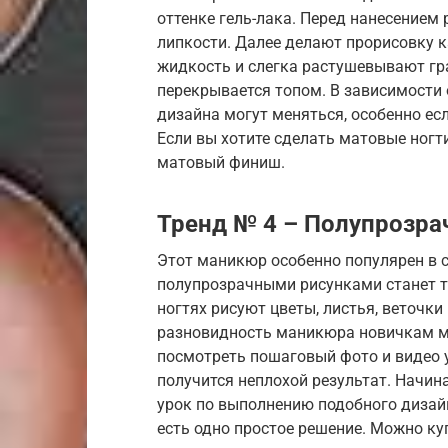
оттенке гель-лака. Перед нанесением
липкости. Далее делают прорисовку к
жидкость и слегка растушевывают гра
перекрывается топом. В зависимости 
дизайна могут меняться, особенно ес
Если вы хотите сделать матовые ногти
матовый финиш.
Тренд № 4 – Полупрозра
Этот маникюр особенно популярен в се
полупрозрачными рисунками станет то
ногтях рисуют цветы, листья, веточки
разновидность маникюра новичкам мо
посмотреть пошаговый фото и видео 
получится неплохой результат. Начин
урок по выполнению подобного дизайна
есть одно простое решение. Можно ку