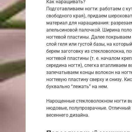
Как наращивать?
Подготавливаем ногти: работаем с ку
свободного края), придаем шерохова
материал для наращивания: разрезаем
апельсиновой палочкой. Ширина поло
ногтевой пластины. Далее покрываем 
слой геля или густой базы, на которы
берем заготовку из стекловолокна, п
ногтевой пластины (т. е. началом кр
середина ногтя), слегка втапливаем в
запечатываем концы волокон на ногт
ногтевую пластину сверху и снизу. К
буквально “лежать” на нем.
Нарощенные стекловолокном ногти вы
нюдовые, полупрозрачные. Отличный 
весеннего дизайна.