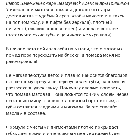
Выбор SMM-менеджера BeautyHack Александры Гришиной
У идеальной матовой помады должно быть три
достоинства – удобный срез (чтобы нанести и в такси
на полном ходу, и в лифте без зеркала), плотный
пигмент (никаких полос и пятен) и масла в составе
(потому что сухие губы еще никого не украшали).
В начале лета поймала себя на мысли, что с матовых
помад пора переходить на блески, и помада меня не
разочаровала!
Ее мягкая текстура легко и плавно наносится благодаря
скошенному срезу и не пересушивает губы, напоминая
растрескавшуюся глину. Поначалу сложно поверить,
что помада матовая – она ложится тонким слоем, через
несколько минут финиш становится бархатистым, а
губы остаются гладкими и мягкими. За это спасибо
маслам в составе.
Формула с чистыми пигментами плотно покрывает
губы, дает яркий и интенсивный цвет, который будет