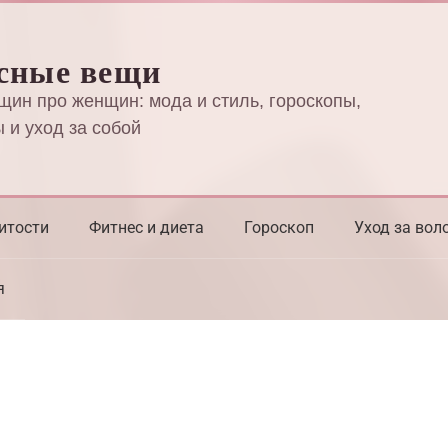
сные вещи
щин про женщин: мода и стиль, гороскопы,
 и уход за собой
итости
Фитнес и диета
Гороскоп
Уход за вол
я