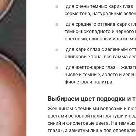
для очень темных карих глаз 
серые тона, натуральные зеле
для среднего оттенка карих гл
темно-шоколадного и черного 
ореховый, сливовый и даже мя
для карих глаз с зеленным от
оливковые тона, вся гамма зе
для желто-карих глаз – желат
числе и темные, золото и зеле
фиолетовая палитра.
Выбираем цвет подводки и т
Женщинам с темными волосами и любы
цветами основной палитры туши и по
синий и фиолетовые цвета. На темных
глаза», а заметны лишь под определе