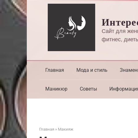
Перейти
к
Интере
контенту
Сайт для жен
фитнес, диеты
Главная
Мода и стиль
Знамен
Маникюр
Советы
Информаци
Главная
»
Макияж