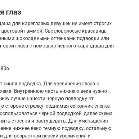
я глаз
даша для кареглазых девушек не имеет строгих
с цветовой гаммой. Светловолосые красавицы
енными шоколадными оттенками подводки или
 свои глаза с помощью черного карандаша для
O80o
 синяя подводка. Для увеличения глаза с
хема. Внутреннюю часть нижнего века нужно
низу лучше нанести черную подводку от
го стороне стрелку, поднимая ее кончик слегка
воспользоваться черной подводкой, далее схема
нить стрелки и растушевать. Для уменьшения
тренне нижнее веко темную подводку, остальную
 и для возрастной версии увеличения и