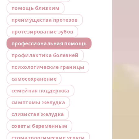
помощь близким
преимущества протезов
протезирование зубов
профессиональная помощь
профилактика болезней
психологические границы
самосохранение
семейная поддержка
симптомы желудка
слизистая желудка
советы беременным
стоматологические услуги