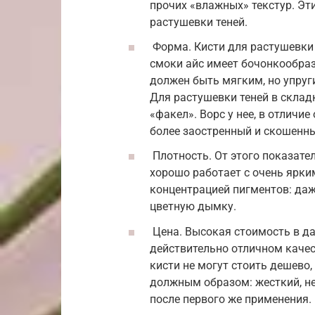
прочих «влажных» текстур. Эт
растушевки теней.
Форма. Кисти для растушевки
смоки айс имеет бочонкообраз
должен быть мягким, но упруг
Для растушевки теней в склад
«факел». Ворс у нее, в отличие
более заостренный и скошенн
Плотность. От этого показате
хорошо работает с очень ярк
концентрацией пигментов: даж
цветную дымку.
Цена. Высокая стоимость в д
действительно отличном каче
кисти не могут стоить дешево
должным образом: жесткий, н
после первого же применения.