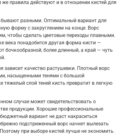
и же правила действуют и в отношении кистей для
 бывают разными. Оптимальный вариант для
ную форму с закруглением на конце. Ворс
им, чтобы сделать цветовые переходы плавными.
ке века понадобится другая форма кисти —
 от бочкообразной, более длинный, а край — чуть
ый.
ля зависит качество растушевки. Плотный ворс
ими, насыщенными тенями с большой
е тяжелый слой теней кисть превратит в легкую
анном случае может свидетельствовать о
стве продукции. Хорошие профессиональные
, бюджетный вариант не даст накраситься
ебрежно подстриженный ворс начнет вылезать
 Поэтому при выборе кистей лучше не экономить.