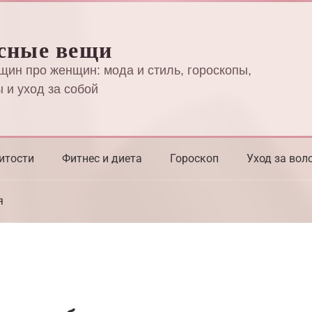
сные вещи
щин про женщин: мода и стиль, гороскопы,
 и уход за собой
итости
Фитнес и диета
Гороскоп
Уход за вол
я