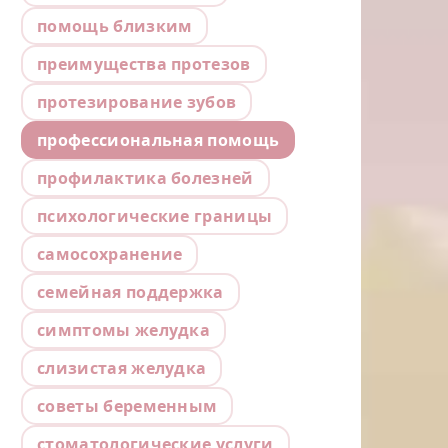
помощь близким
преимущества протезов
протезирование зубов
профессиональная помощь
профилактика болезней
психологические границы
самосохранение
семейная поддержка
симптомы желудка
слизистая желудка
советы беременным
стоматологические услуги