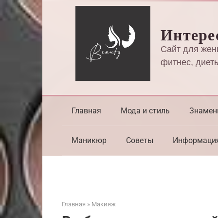
Перейти
к
Интере
контенту
Сайт для жен
фитнес, диеты
Главная
Мода и стиль
Знамен
Маникюр
Советы
Информаци
Главная
»
Макияж