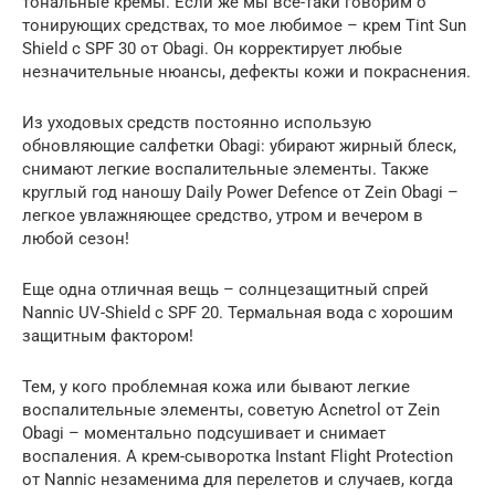
тональные кремы. Если же мы все-таки говорим о
тонирующих средствах, то мое любимое – крем Tint Sun
Shield c SPF 30 от Obagi. Он корректирует любые
незначительные нюансы, дефекты кожи и покраснения.
Из уходовых средств постоянно использую
обновляющие салфетки Obagi: убирают жирный блеск,
снимают легкие воспалительные элементы. Также
круглый год наношу Daily Power Defence от Zein Obagi –
легкое увлажняющее средство, утром и вечером в
любой сезон!
Еще одна отличная вещь – солнцезащитный спрей
Nannic UV-Shield с SPF 20. Термальная вода с хорошим
защитным фактором!
Тем, у кого проблемная кожа или бывают легкие
воспалительные элементы, советую Acnetrol от Zein
Obagi – моментально подсушивает и снимает
воспаления. А крем-сыворотка Instant Flight Protection
от Nannic незаменима для перелетов и случаев, когда